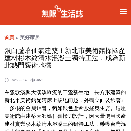
首頁
» 美好家居
銀白蘆葦仙氣建築！新北市美術館採國產
建材杉木紋清水混凝土獨特工法，成為新
北熱門藝術地標
2025-05-26
3073
在鶯歌溪與大漢溪匯流的三鶯新生地，長方形建築的
新北市美術館從河床上拔地而起，外觀立面裝飾著3
千多根的金屬鋁管，猶如銀色蘆葦般搖曳生姿。這座
美術館由建築大師姚仁喜操刀設計，因大量使用國產
建材實業杉木紋清水混凝土的獨特工法，榮獲台灣混