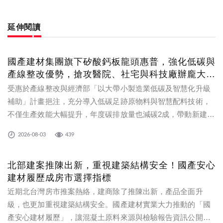
延伸閱讀
國產建材集團旗下矽酸鈣板龍頭惠普，強化低碳與
產線整改優勢，搶攻醫院、社宅與科技廠辦龐大商
機
受惠於產線整改與經濟部「以大帶小製造業低碳及智慧化升級
補助」計畫挹注，充分導入低碳足跡原物料與智慧配料技術，
不僅生產效能大幅提升，年度碳排放量也減碳2成，帶動新建工
程訂單占比持續攀升，成功掌握社會住宅、科技廠辦、新建醫
2026-08-03
439
院等大型建設專案。
北部建案推陳出新，重視建築結構安全！國產安心
建材履歷成房市選擇指標
近期北台灣房市推案熱絡，建商除了推陳出新，產品全面升
級，也更加重視建築結構安全。國產建材實業大力推動的「國
產安心建材履歷」，讓混凝土原料來源與檢驗報告資訊公開透