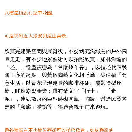
八樓屋頂設有空中花園。
可遠眺附近大漢溪與遠山美景。
欣賞完建築空間與展覽後，不妨到充滿綠意的戶外園
區走走，有不少地景藝術可以拍照欣賞，如林舜龍的
「坯」，造型被譽為「台版羚羊谷」，以拉坯代表製
陶工序的起點，與鶯歌陶藝文化相呼應；吳建福「瓷
意生活」以青花呈現趣味的咖啡杯組、湯匙造型座
椅，呼應彩瓷產業；還有鞏文宜「行土」、「走
泥」，連結散落的巨型磚砌陶瓶、陶罐，營造民眾遊
走的「窯廊」體驗等，很適合親子前來遊玩。
戶外園區有不少地景藝術可以拍照欣賞，如林舜龍的