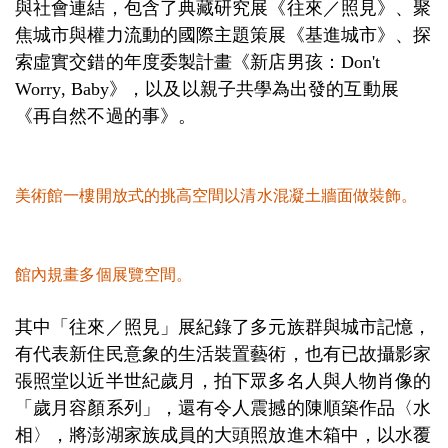
與社會連結，包含了典藏研究展《往來／照見》、聚
焦城市與權力流動的國際主題策展《基進城市》、探
索虛實交錯的年度委製計畫《新店男孩：Don't
Worry, Baby》，以及以親子共學為出發的互動展
《再自然不過的事》。
美術館一樓開放式的挑高空間以清水混凝土牆面做裝飾。
館內規畫多個展覽空間。
其中「往來／照見」展紀錄了多元族群與城市記憶，
有代表新住民意象的生活裝置藝術，也有已故攝影家
張照堂以近半世紀歲月，拍下眾多名人與人物肖像的
「歲月容顏系列」，還有令人震撼的陳順築作品〈水
相〉，將澎湖家族成員的大頭照放進木箱中，以水覆