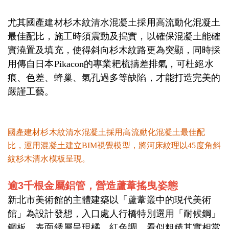
尤其國產建材杉木紋清水混凝土採用高流動化混凝土
最佳配比，施工時須震動及搗實，以確保混凝土能確
實澆置及填充，使得斜向杉木紋路更為突顯，同時採
用傳自日本Pikacon的專業耙梳擣差排氣，可杜絕水
痕、色差、蜂巢、氣孔過多等缺陷，才能打造完美的
嚴謹工藝。
國產建材杉木紋清水混凝土採用高流動化混凝土最佳配
比，運用混凝土建立BIM視覺模型，將河床紋理以45度角斜
紋杉木清水模板呈現。
逾3千根金屬鋁管，營造蘆葦搖曳姿態
新北市美術館的主體建築以「蘆葦叢中的現代美術
館」為設計發想，入口處人行橋特別選用「耐候鋼」
鋼板，表面銹層呈現橘、紅色調，看似粗糙其實相當