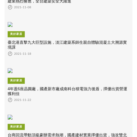
建業熱烈響應，全台建築安全大躍進
2021-11-08
美好家居
臺北港直擊九大巨型設施，淡江建築系師生親自體驗混凝土大溯源實
境課
2021-11-18
美好家居
4年蓋6座晶圓廠，國產新市廠成南科台積電強力後盾，擇優出貨營運
獲利佳
2021-11-22
美好家居
台商回流帶動頂級豪辦需求熱潮，國產建材實業擇優出貨，強攻雙北