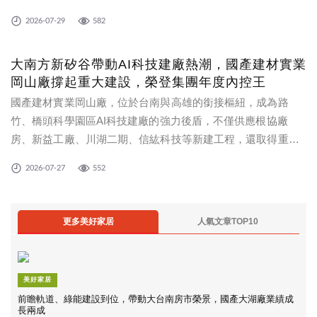
明，建築品質有跡可循，獲得茂德建設「新月大河」、「成功
2026-07-29
582
集美」、「日安PARK」，以及荷蘊建設「荷蘊竫」等指標建案
肯定。
大南方新矽谷帶動AI科技建廠熱潮，國產建材實業
岡山廠撐起重大建設，榮登集團年度內控王
國產建材實業岡山廠，位於台南與高雄的銜接樞紐，成為路
竹、橋頭科學園區AI科技建廠的強力後盾，不僅供應根協廠
房、新益工廠、川湖二期、信紘科技等新建工程，還取得重磅
級國家船模實驗室新建工程獨家簽約，以及高雄捷運紅線岡山
2026-07-27
552
路竹延伸線RKC02標工程等重大建設，帶動業績穩健成長，榮
登集團年度內控王。
更多美好家居
人氣文章TOP10
美好家居
前瞻軌道、綠能建設到位，帶動大台南房市榮景，國產大湖廠業績成
長兩成