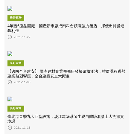
美好家居
4年蓋6座晶圓廠，國產新市廠成南科台積電強力後盾，擇優出貨營運
獲利佳
2021-11-22
美好家居
【邁向全台建安】 國產建材實業領先研發爐碴檢測法，推廣課程獲營
建業熱烈響應，全台建築安全大躍進
2021-11-08
美好家居
臺北港直擊九大巨型設施，淡江建築系師生親自體驗混凝土大溯源實
境課
2021-11-18