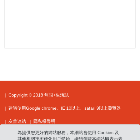
| Copyright © 2018 無限+生活誌
| 建議使用Google chrome、IE 10以上、safari 9以上瀏覽器
| 友善連結
| 隱私權聲明
為提供您更好的網站服務，本網站會使用 Cookies 及
| 本網站圖文影音著作歸屬中興保全科技股份有限公司所有，歡迎各
其他相關技術優化用戶體驗，繼續瀏覽本網站即表示表