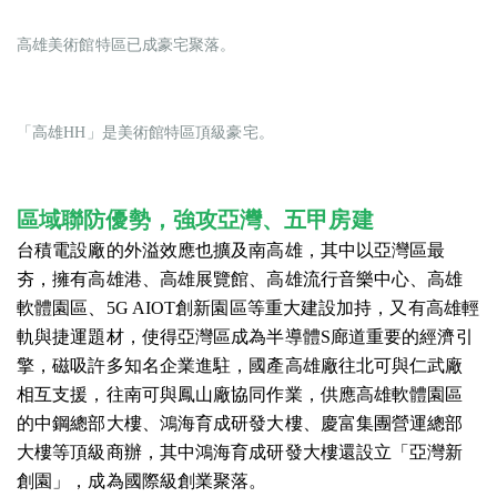
高雄美術館特區已成豪宅聚落。
「高雄HH」是美術館特區頂級豪宅。
區域聯防優勢，
強攻亞灣
、五甲房建
台積電設廠的外溢效應也擴及南高雄，其中以亞灣區最
夯，擁有高雄港、高雄展覽館、高雄流行音樂中心、高雄
軟體園區、5G AIOT創新園區等重大建設加持，又有高雄輕
軌與捷運題材，使得亞灣區成為半導體S廊道重要的經濟引
擎，磁吸許多知名企業進駐，國產高雄廠往北可與仁武廠
相互支援，往南可與鳳山廠協同作業，供應高雄軟體園區
的中鋼總部大樓、鴻海育成研發大樓、慶富集團營運總部
大樓等頂級商辦，其中鴻海育成研發大樓還設立「亞灣新
創園」，成為國際級創業聚落。