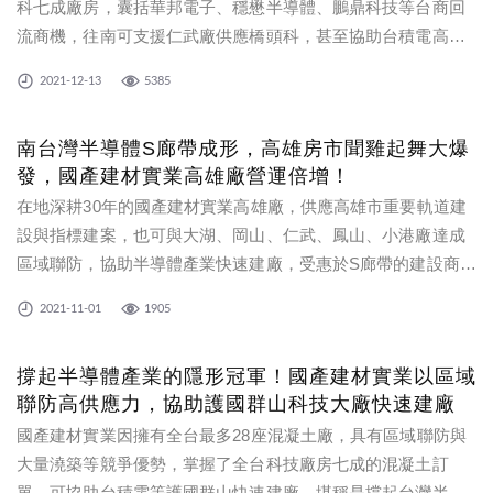
科七成廠房，囊括華邦電子、穩懋半導體、鵬鼎科技等台商回
流商機，往南可支援仁武廠供應橋頭科，甚至協助台積電高雄
建廠，在科技大廠巨量的混凝土需求挹注下，未來兩年業績可
2021-12-13
5385
望翻倍成長！
南台灣半導體S廊帶成形，高雄房市聞雞起舞大爆
發，國產建材實業高雄廠營運倍增！
在地深耕30年的國產建材實業高雄廠，供應高雄市重要軌道建
設與指標建案，也可與大湖、岡山、仁武、鳳山、小港廠達成
區域聯防，協助半導體產業快速建廠，受惠於S廊帶的建設商
機，帶來巨量混凝土需求，高雄廠營運可望倍增！
2021-11-01
1905
撐起半導體產業的隱形冠軍！國產建材實業以區域
聯防高供應力，協助護國群山科技大廠快速建廠
國產建材實業因擁有全台最多28座混凝土廠，具有區域聯防與
大量澆築等競爭優勢，掌握了全台科技廠房七成的混凝土訂
單，可協助台積電等護國群山快速建廠，堪稱是撐起台灣半導