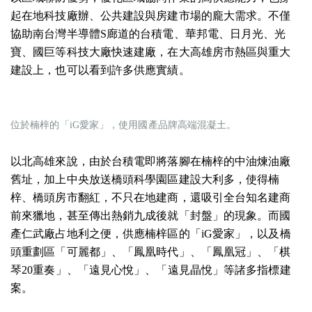
起在地科技廠辦、公共建設與房建市場的龐大需求。不僅
協助南台灣半導體S廊道的台積電、華邦電、日月光、光
寶、國巨等科技大廠快速建廠，在大高雄房市熱區與重大
建設上，也可以看到許多供應實績。
位於楠梓的「iG愛家」，使用國產品牌高端混凝土。
以北高雄來說，由於台積電即將落腳在楠梓的中油煉油廠
舊址，加上中央放送橋頭科學園區建設大利多，使得楠
梓、橋頭房市翻紅，不只在地建商，還吸引全台知名建商
前來獵地，甚至傳出熱銷九成後就「封盤」的現象。而國
產仁武廠占地利之便，供應楠梓區的「iG愛家」，以及橋
頭重劃區「可麗都」、「鳳凰時代」、「鳳凰冠」、「棋
琴20重奏」、「遠見心悅」、「遠見晶悅」等諸多指標建
案。