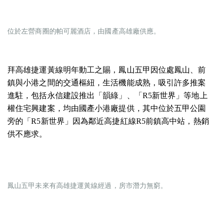
位於左營商圈的帕可麗酒店，由國產高雄廠供應。
拜高雄捷運黃線明年動工之賜，鳳山五甲因位處鳳山、前
鎮與小港之間的交通樞紐，生活機能成熟，吸引許多推案
進駐，包括永信建設推出「韻綠」、「R5新世界」等地上
權住宅興建案，均由國產小港廠提供，其中位於五甲公園
旁的「R5新世界」因為鄰近高捷紅線R5前鎮高中站，熱銷
供不應求。
鳳山五甲未來有高雄捷運黃線經過，房市潛力無窮。