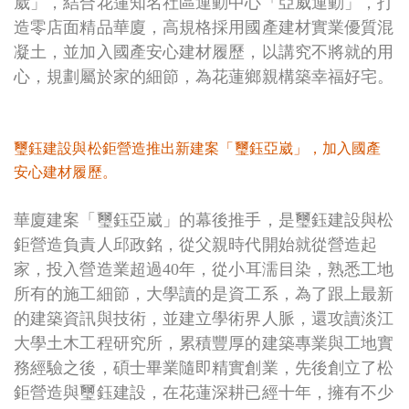
崴」，結合花蓮知名社區運動中心「亞威運動」，打
造零店面精品華廈，高規格採用國產建材實業優質混
凝土，並加入國產安心建材履歷，以講究不將就的用
心，規劃屬於家的細節，為花蓮鄉親構築幸福好宅。
璽鈺建設與松鉅營造推出新建案「璽鈺亞崴」，加入國產
安心建材履歷。
華廈建案「璽鈺亞崴」的幕後推手，是璽鈺建設與松
鉅營造負責人邱政銘，從父親時代開始就從營造起
家，投入營造業超過40年，從小耳濡目染，熟悉工地
所有的施工細節，大學讀的是資工系，為了跟上最新
的建築資訊與技術，並建立學術界人脈，還攻讀淡江
大學土木工程研究所，累積豐厚的建築專業與工地實
務經驗之後，碩士畢業隨即精實創業，先後創立了松
鉅營造與璽鈺建設，在花蓮深耕已經十年，擁有不少