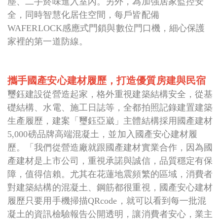
塵、二手菸味進入室內。另外，為加強居家監控安
全，同時智慧化居住空間，每戶皆配備
WAFERLOCK感應式門鎖與數位門口機，細心保護
家裡的第一道防線。
攜手國產安心建材履歷
，打造優質房建與民宿
璽鈺建設從營造起家，格外重視建築結構安全，從基
礎結構、水電、施工日誌等，全都拍照記錄建置建築
生產履歷，建案「璽鈺亞崴」主體結構採用國產建材
5,000磅品牌高端混凝土，並加入國產安心建材履
歷。「我們從營造廠就跟國產建材實業合作，因為國
產建材是上市公司，重視承諾與誠信，品質穩定有保
障，值得信賴。尤其在花蓮地震頻繁的區域，消費者
對建築結構的混凝土、鋼筋都很重視，國產安心建材
履歷只要用手機掃描QRcode，就可以看到每一批混
凝土的資訊檢驗報告公開透明，讓消費者安心，業主