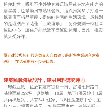
通便利性，吸引不少外地客移居購屋或在地有能力的
購屋者，也帶動房市熱絡發展。這次推案除了打造一
棟零店面精品華廈，提供純住宅的生活環境，最特別
的是還結合了花蓮「亞威運動」，另外規劃一棟社區
運動中心，讓住戶能就近享受運動休閒，因此一推案
就大受好評。
璽鈺建設與松鉅營造負責人邱政銘，將所學專業融入建案
設計，在花蓮擁有不少好口碑。
建築跳脫傳統設計
，
建材用料講究用心
「璽鈺亞崴」位於花蓮市富裕一街、富裕七街路口，
基地面積299坪，規劃地上 10層、地下1層及地上3層
共兩棟建築，共有34戶住家、1棟社區運動中心，主
打21～27坪兩房格局，26 個平面車位。建築外觀走