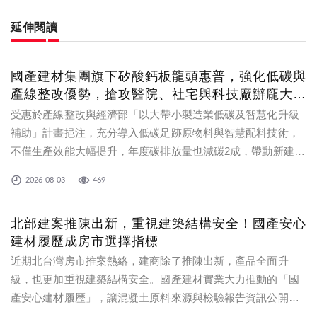
延伸閱讀
國產建材集團旗下矽酸鈣板龍頭惠普，強化低碳與
產線整改優勢，搶攻醫院、社宅與科技廠辦龐大商
機
受惠於產線整改與經濟部「以大帶小製造業低碳及智慧化升級
補助」計畫挹注，充分導入低碳足跡原物料與智慧配料技術，
不僅生產效能大幅提升，年度碳排放量也減碳2成，帶動新建工
程訂單占比持續攀升，成功掌握社會住宅、科技廠辦、新建醫
2026-08-03
469
院等大型建設專案。
北部建案推陳出新，重視建築結構安全！國產安心
建材履歷成房市選擇指標
近期北台灣房市推案熱絡，建商除了推陳出新，產品全面升
級，也更加重視建築結構安全。國產建材實業大力推動的「國
產安心建材履歷」，讓混凝土原料來源與檢驗報告資訊公開透
明，建築品質有跡可循，獲得茂德建設「新月大河」、「成功