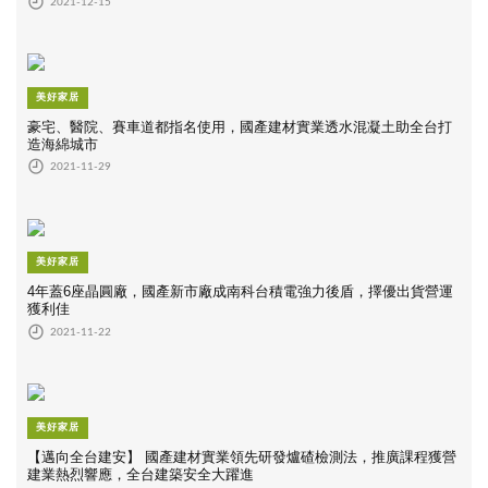
2021-12-15
美好家居
豪宅、醫院、賽車道都指名使用，國產建材實業透水混凝土助全台打
造海綿城市
2021-11-29
美好家居
4年蓋6座晶圓廠，國產新市廠成南科台積電強力後盾，擇優出貨營運
獲利佳
2021-11-22
美好家居
【邁向全台建安】 國產建材實業領先研發爐碴檢測法，推廣課程獲營
建業熱烈響應，全台建築安全大躍進