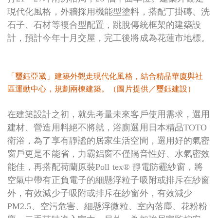
現代化風格，外牆採用機能型塗料，搭配丁掛磚、洗
石子、石材等複合型配置，跳脫傳統框架的建築設
計，預計今年十月交屋，完工後將成為花蓮市地標。
「璽鈺亞崴」建築外觀走現代化風格，結合精品華廈與社
區運動中心，規劃兩棟建築。（圖片提供／璽鈺建設）
在建築設計之初，就先考量未來客戶使用需求，選用
建材、營造用料絕不將就，浴廁選用日本精品TOTO
衛浴，為了享有靜謐的居家生活空間，選用好的氣密
窗戶更是不能省，力霸鋁窗不僅隔音性好、水氣密效
能佳，再搭配荷蘭原裝
Poll tex® 靜電防霾紗窗，將
空氣中帶有正負電子的細懸浮粒子吸附或排斥在紗窗
外，有效減少子吸附或排斥在紗窗外，有效減少
PM2.5、空污危害、細懸浮微粒、室內落塵、花粉粉