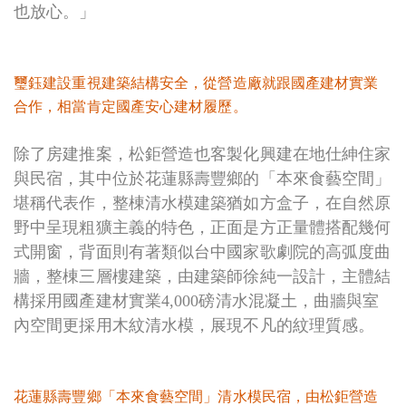
也放心。」
璽鈺建設重視建築結構安全，從營造廠就跟國產建材實業
合作，相當肯定國產安心建材履歷。
除了房建推案，松鉅營造也客製化興建在地仕紳住家
與民宿，其中位於花蓮縣壽豐鄉的「本來食藝空間」
堪稱代表作，整棟清水模建築猶如方盒子，在自然原
野中呈現粗獷主義的特色，正面是方正量體搭配幾何
式開窗，背面則有著類似台中國家歌劇院的高弧度曲
牆，整棟三層樓建築，由建築師徐純一設計，主體結
構採用國產建材實業4,000磅清水混凝土，曲牆與室
內空間更採用木紋清水模，展現不凡的紋理質感。
花蓮縣壽豐鄉「本來食藝空間」清水模民宿，由松鉅營造