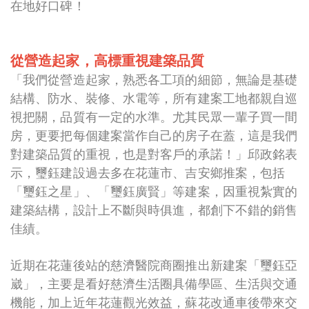
在地好口碑！
從營造起家，高標重視建築品質
「我們從營造起家，熟悉各工項的細節，無論是基礎
結構、防水、裝修、水電等，所有建案工地都親自巡
視把關，品質有一定的水準。尤其民眾一輩子買一間
房，更要把每個建案當作自己的房子在蓋，這是我們
對建築品質的重視，也是對客戶的承諾！」邱政銘表
示，璽鈺建設過去多在花蓮市、吉安鄉推案，包括
「璽鈺之星」、「璽鈺廣賢」等建案，因重視紮實的
建築結構，設計上不斷與時俱進，都創下不錯的銷售
佳績。
近期在花蓮後站的慈濟醫院商圈推出新建案「璽鈺亞
崴」，主要是看好慈濟生活圈具備學區、生活與交通
機能，加上近年花蓮觀光效益，蘇花改通車後帶來交