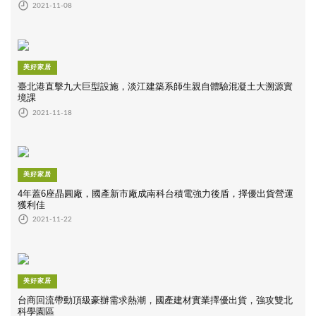
2021-11-08
美好家居
臺北港直擊九大巨型設施，淡江建築系師生親自體驗混凝土大溯源實
境課
2021-11-18
美好家居
4年蓋6座晶圓廠，國產新市廠成南科台積電強力後盾，擇優出貨營運
獲利佳
2021-11-22
美好家居
台商回流帶動頂級豪辦需求熱潮，國產建材實業擇優出貨，強攻雙北
科學園區