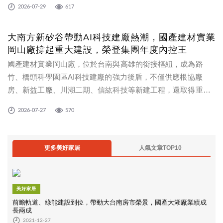
2026-07-29
617
集美」、「日安PARK」，以及荷蘊建設「荷蘊竫」等指標建案
肯定。
大南方新矽谷帶動AI科技建廠熱潮，國產建材實業
岡山廠撐起重大建設，榮登集團年度內控王
國產建材實業岡山廠，位於台南與高雄的銜接樞紐，成為路
竹、橋頭科學園區AI科技建廠的強力後盾，不僅供應根協廠
房、新益工廠、川湖二期、信紘科技等新建工程，還取得重磅
級國家船模實驗室新建工程獨家簽約，以及高雄捷運紅線岡山
2026-07-27
570
路竹延伸線RKC02標工程等重大建設，帶動業績穩健成長，榮
登集團年度內控王。
更多美好家居
人氣文章TOP10
美好家居
前瞻軌道、綠能建設到位，帶動大台南房市榮景，國產大湖廠業績成
長兩成
2021-12-27