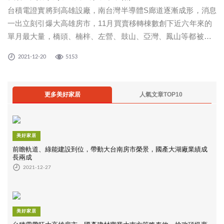
台積電證實將到高雄設廠，南台灣半導體S廊道逐漸成形，消息
一出立刻引爆大高雄房市，11月買賣移轉棟數創下近六年來的
單月最大量，橋頭、楠梓、左營、鼓山、亞灣、鳳山等都被點
名為房市熱區，而國產建材實業在高雄有6個混凝土廠，擁有區
2021-12-20
5153
域聯防的優勢，並具備大量澆築的協同作業能力，能因應大高
雄地區的重大建設與房建市
更多美好家居
人氣文章TOP10
美好家居
前瞻軌道、綠能建設到位，帶動大台南房市榮景，國產大湖廠業績成
長兩成
2021-12-27
美好家居