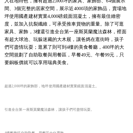
入在地特色，擁有超過2,000坪的家具、家飾部、64個展示
間、3個完整的居家空間，展示近4000項的家飾品，賣場地
坪使用國產建材實業4,000磅鏡面混凝土，擁有最佳緻密
度，並加入抗裂纖維，可承受推車貨物的重量。除了可逛
家具、家飾，3樓還引進全台第一座斯莫蘭魔法森林，裡面
有超大球池、玩躲迷藏的大木屐，讓爸媽在逛街時，孩子
們可盡情玩耍；逛累了則可到4樓的美食餐廳，400坪的大
空間規劃了自助取餐與用餐區，早餐49元、午餐99元，只
要銅板價就可以享用瑞典美食。
超過2,000坪的家飾部，地坪使用國產建材實業鏡面混凝土。
引進全台第一座斯莫蘭魔法森林，讓孩子們可盡情玩耍。