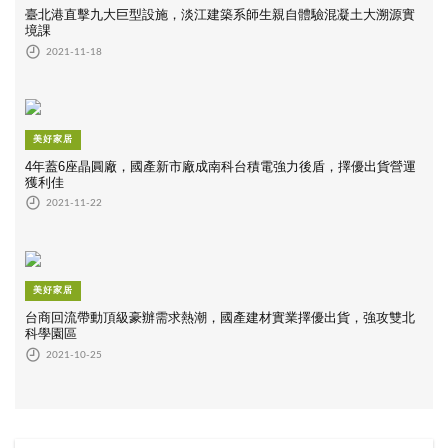
臺北港直擊九大巨型設施，淡江建築系師生親自體驗混凝土大溯源實
境課
2021-11-18
美好家居
4年蓋6座晶圓廠，國產新市廠成南科台積電強力後盾，擇優出貨營運
獲利佳
2021-11-22
美好家居
台商回流帶動頂級豪辦需求熱潮，國產建材實業擇優出貨，強攻雙北
科學園區
2021-10-25