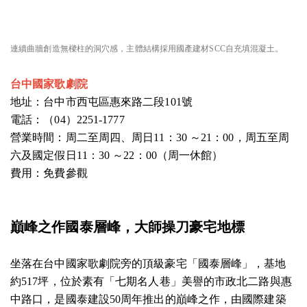
連續曲牆創造無樑柱的洞穴感，主體結構採用國產建材SCC自充填混凝土。
台中國家
歌劇院
地址：台中市西屯區惠來路二段101號
電話：（04）2251-1777
營業時間：周二至周四、周日11：30 ～21：00，周五至周
六及國定假日11：30 ～22：00（周一休館）
費用：免費參觀
巔峰之作國泰層峰
，大師操刀豪宅地標
坐落在台中國家歌劇院旁的頂級豪宅「國泰層峰」，基地
約517坪，位於素有「七期名人巷」美譽的市政北二路與惠
中路口，是國泰建設50周年推出的巔峰之作，由國際建築