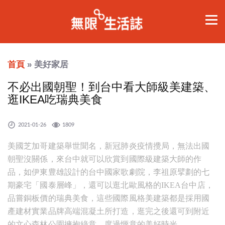
首頁
» 美好家居
不必出國朝聖！到台中看大師級美建築、
逛IKEA吃瑞典美食
2021-01-26
1809
美國芝加哥建築舉世聞名，新冠肺炎疫情攪局，無法出國
朝聖沒關係，來台中就可以欣賞到國際級建築大師的作
品，如伊東豊雄設計的台中國家歌劇院，李祖原擘劃的七
期豪宅「國泰層峰」，還可以逛北歐風格的IKEA台中店，
品嘗銅板價的瑞典美食，這些國際風格美建築都是採用國
產建材實業品牌高端混凝土所打造，逛完之後還可到附近
的文心森林公園擁抱綠意，度過愜意的美好時光。