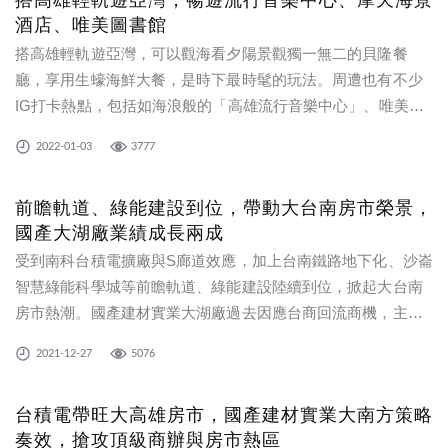
搭高雄輕軌遊亞灣，暢遊流行音樂中心、摩天海景
酒店、唯美圖書館
搭高雄輕軌遊亞灣，可以觀海看夕陽景觀獨一無二的貝隆餐
廳，享用生蠔海鮮大餐，是時下最時髦的玩法。周遭也有不少
IG打卡熱點，包括如海浪般的「高雄流行音樂中心」、唯美地
標「高雄市立圖書總館」、高雄最高天際線「洲際酒店」等，
2022-01-03
3777
這些美建築都是由國產建材實業高雄廠供應，讓人看到高雄新
穎時尚的不同風貌！
前瞻軌道、綠能建設到位，帶動大台南房市榮景，
國產大湖廠業績成長兩成
受到南科台積電擴廠與S廊道效應，加上台南鐵路地下化、沙崙
智慧綠能科學城等前瞻軌道、綠能建設陸續到位，掀起大台南
房市熱潮。國產建材實業大湖廠過去因應台商回流商機，主力
供應路竹科廠房建設，近期則將重心轉進台南房建與前瞻建
2021-12-27
5076
設，尤其是話題火熱的台南高鐵特區與沙崙綠能科學城，都有
不少建案實績，在大台南榮景的推
台積電帶旺大高雄房市，國產建材實業大南方策略
奏效，搶攻頂級商辦與房市熱區