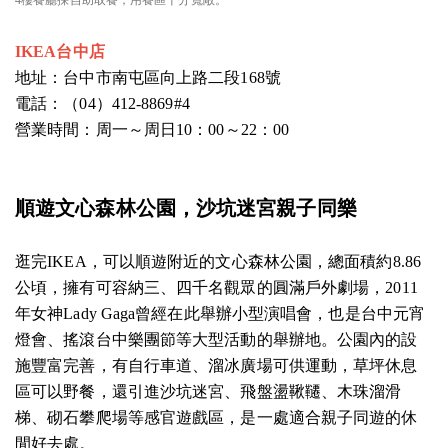
4樓餐廳採自助取餐，用餐區十分寬敞。
IKEA台
中店
地址：台中市南屯區向上路二段168號
電話：（04）412-8869#4
營業時間：周一～周日10：00～22：00
順遊文心
森林公園，沙坑迷宮親子同樂
逛完IKEA，可以順遊附近的文心森林公園，總面積約8.86
公頃，擁有可容納三、四千名觀眾的圓滿戶外劇場，2011
年女神Lady Gaga曾經在此舉辦小型演唱會，也是台中元宵
燈會、搖滾台中樂團節等大型活動的舉辦地。公園內的設
施豐富完善，有自行車道、溜冰廣場可供運動，草坪休息
區可以野餐，還引進沙坑迷宮、飛盤盪鞦韆、木珠溜滑
梯、砌石攀爬場等感官遊戲區，是一處適合親子同遊的休
閒好去處。