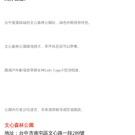
台中捷運綠線的文心森林公園站，綠色外觀很有特色。
文心森林公園腹地很大，草坪休息區可以野餐。
圓滿戶外劇場曾舉辦女神Lady Gaga小型演唱會。
公園內引進沙坑迷宮、木珠溜滑梯等感官遊戲區。
文心森林公園
地址：台中市南屯區文心路一段289號