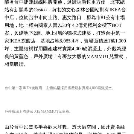
隨著台中捷運綠線即將開通，逛街採買也更方便，北屯總
站有新開幕的Costco，南屯的文心森林公園站則有IKEA台
中店，位於台中市向上路、惠文路口，原為市81公有市場
用地，地上權由國泰人壽以30年4.2億元權利金標下BOT
案，興建地下2層、地上4層的獨棟式建築，打造台中第一
家IKEA旗艦店，基地占地6,085.4坪，賣場面積達1萬1,000
坪，主體結構採用國產建材實業4,000磅混凝土，外觀為經
典的黃藍色，戶外廣場上有著放大版的MAMMUT兒童椅，
相當吸睛。
台中第一家IKEA旗艦店，主體結構採用國產建材實業4,000磅混凝土。
戶外廣場上有著放大版MAMMUT兒童椅。
由於台中民眾多半喜歡大坪數、透天厝空間，因此賣場融