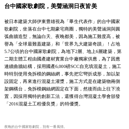
台中國家歌劇院，美聲涵洞日夜皆美
被日本建築大師伊東豊雄視為「畢生代表作」的台中國家
歌劇院，坐落在台中七期豪宅商圈，獨特的美聲涵洞與圓
弧曲牆造型，無論白天、夜晚都美，因為施工難度高，被
譽為「全球最難蓋建築」和「世界九大建築奇蹟」！占地
5.7公頃的台中國家歌劇院，為地下2層、地上6層建築，第
二期主體工程由國產建材實業台中廠獨家供應，為了因應
連續曲牆結構，採用國產6,000磅SCC自充填混凝土，施工
時特別使用免拆模的鋼絲網，事先把它彎折成形，加以架
設固定，再來進行混凝土灌漿，施工方式是在建築物兩側
架鋼構台，免拆模鋼絲網固定在下面，然後而由上往下澆
置，因採用獨特的創新工法，還獲得台灣混凝土學會頒發
「2016混凝土工程優良獎」的特優獎。
夜晚的台中國家歌劇院，別有一番風情。