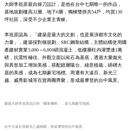
大師李祖原親自操刀設計，是他在台中七期唯一的作品，
基地規劃樓高32層、地下6層，獨棟雙拼共54戶，均質130
坪社區，深受不少企業主青睞。
李祖原認為，「建築是最大的文創，也是展演都市文化的
力量」，建築採對稱規劃、SRC鋼骨結構，主體結構使用國
產建材實業5,000～6,000磅混凝土，低樓層柱內灌漿達1萬
磅，抗震性極佳。外觀立面以崗石為基底，透過大量拋光
與異形加工增加美感，搭配錯層陽台、綠意植栽，磅礡大
器的美感，成為七期豪宅地標。周遭有大遠百、新光三
越、威秀影城等百貨商圈齊聚，形成最摩登的台中風景。
建築大師李祖原設計的「國泰層峰」，是七期豪宅地標。
台中大遠百與新光三越相鄰，形成摩登的台中風景。