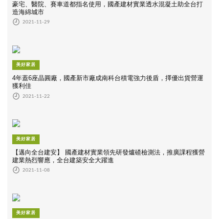
豪宅、醫院、賽車道都指名使用，國產建材實業透水混凝土助全台打
造海綿城市
2021-11-29
美好家居
4年蓋6座晶圓廠，國產新市廠成南科台積電強力後盾，擇優出貨營運
獲利佳
2021-11-22
美好家居
【邁向全台建安】 國產建材實業領先研發爐碴檢測法，推廣課程獲營
建業熱烈響應，全台建築安全大躍進
2021-11-08
美好家居