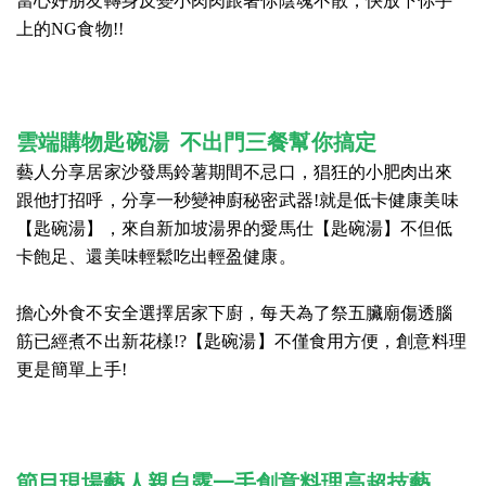
當心好朋友轉身反變小肉肉跟著你陰魂不散，快放下你手
上的NG食物!!
雲端購物匙碗湯 不出門三餐幫你搞定
藝人分享居家沙發馬鈴薯期間不忌口，猖狂的小肥肉出來
跟他打招呼，分享一秒變神廚秘密武器!就是低卡健康美味
【匙碗湯】，來自新加坡湯界的愛馬仕【匙碗湯】不但低
卡飽足、還美味輕鬆吃出輕盈健康。
擔心外食不安全選擇居家下廚，每天為了祭五臟廟傷透腦
筋已經煮不出新花樣!?【匙碗湯】不僅食用方便，創意料理
更是簡單上手!
節目現場藝人親自露一手創意料理高超技藝