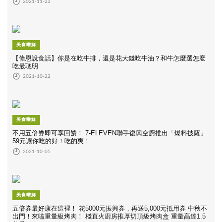
2021-11-23
美食嚐鮮
【偉恩說食話】你是在吃牛排，還是花大錢吃牛油？和牛怎麼選怎麼
吃最聰明
2021-10-22
美食嚐鮮
不用五倍券即可享回饋！ 7-ELEVEN聯手復興空廚推出「爆料披薩」
59元讓你吃的好！吃的爽！
2021-10-05
美食嚐鮮
五倍券最好康在這裡！ 花5000元振興券，再送5,000元抵用券 中秋不
出門！來嗑重量級烤肉！ 棧直火廚房推厚切頂級烤肉盒 重量高達1.5