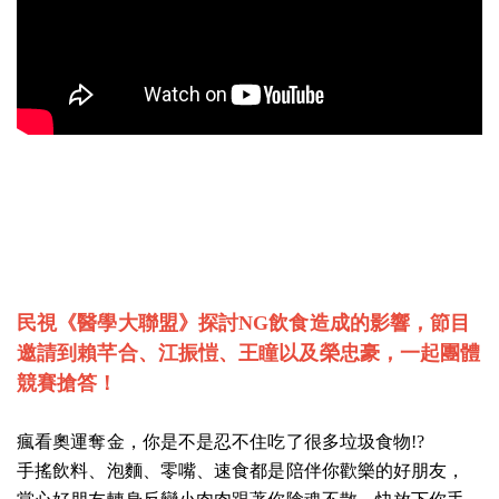
民視《醫學大聯盟》探討NG飲食造成的影響，
節目
邀請到賴芊合、江振愷、王瞳以及榮忠豪，一起團體
競賽搶答！
瘋看奧運奪金，你是不是忍不住吃了很多垃圾食物!?
手搖飲料、泡麵、零嘴、速食都是陪伴你歡樂的好朋友，