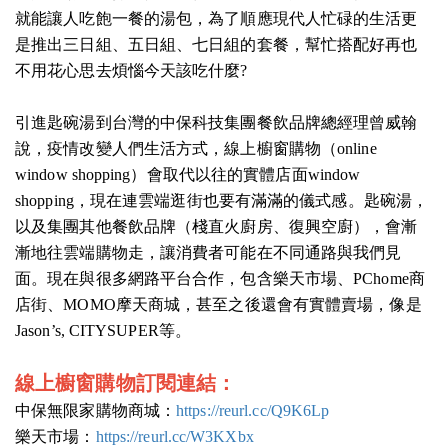
就能讓人吃飽一餐的湯包，為了順應現代人忙碌的生活更
是推出三日組、五日組、七日組的套餐，幫忙搭配好再也
不用花心思去煩惱今天該吃什麼?
引進匙碗湯到台灣的中保科技集團餐飲品牌總經理曾威翰
說，疫情改變人們生活方式，線上櫥窗購物（online
window shopping）會取代以往的實體店面window
shopping，現在連雲端逛街也要有滿滿的儀式感。匙碗湯，
以及集團其他餐飲品牌（棧直火廚房、復興空廚），會漸
漸地往雲端購物走，讓消費者可能在不同通路與我們見
面。現在與很多網路平台合作，包含樂天市場、PChome商
店街、MOMO摩天商城，甚至之後還會有實體賣場，像是
Jason’s, CITYSUPER等。
線上櫥窗購物訂閱連結：
中保無限家購物商城：
https://reurl.cc/Q9K6Lp
樂天市場：
https://reurl.cc/W3KXbx