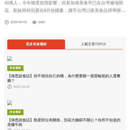
42萬人，今年雖受疫情影響，但新加坡美食早已在台灣遍地開
花。新旅局特別選在8月份國慶，攜手台灣11家美食品牌舉辦
「獅城美食總動員」，讓消費者嘗遍星國美味，處長林曉芬更
2020-09-03
2382
預告新加坡未來開發的最新景點，期盼疫情過後，台灣遊客又
能見到新加坡多元獨特的美食
更多美食嘗鮮
人氣文章TOP10
美食嚐鮮
【偉恩說食話】你不相信自己的嘴，為什麼要聽一個賣輪胎的人選餐
廳？
2021-12-24
美食嚐鮮
【偉恩說食話】熟度部位有關係，別花大錢卻不開心？你所不知道的
美國牛肉