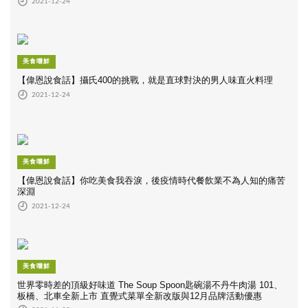
2021-12-24
美食嚐鮮
【偉恩說食話】攝氏400的挑戰，就是直球對決的男人味直火料理
2021-12-24
美食嚐鮮
【偉恩說食話】你吃美食我吞淚，後疫情時代餐飲業不為人知的痛苦
深淵
2021-12-24
美食嚐鮮
世界零時差的頂級好味道 The Soup Spoon匙碗湯不丹牛肉湯 101、
板橋、北車全新上市 直覺式菜單全新改版與12月品牌活動優惠