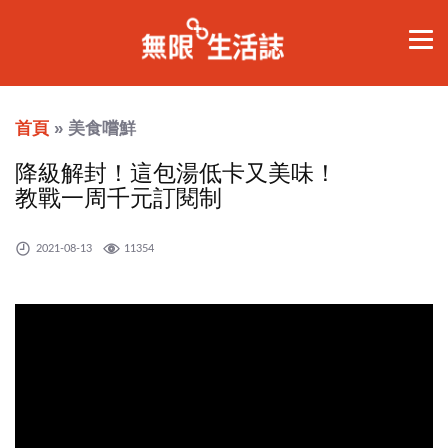
首頁
» 美食嚐鮮
降級解封！這包湯低卡又美味！
教戰一周千元訂閱制
2021-08-13
11354