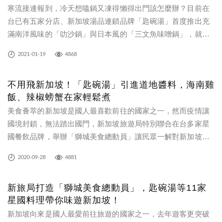
寒流接連報到，冷天想嗑鍋又凍得懶得出門該怎麼辦？目前在
台已有五家分店、新加坡湯品連鎖品牌「匙碗湯」首度推出充
滿南洋風味的「叻沙鍋」與日本風的「三文魚味噌鍋」，就算
宅在家也能暖暖開鍋。此外在各分店也推出三款全新湯品，讓
2021-01-19
4868
消費者無須在家辛苦熬湯，就能享受熱呼呼的美味異國湯頭。
不用飛新加坡！「匙碗湯」引進道地醬料，海南雞
飯、辣椒螃蟹在家輕鬆煮
美食薈萃的新加坡是國人最喜歡前往的國家之一，然而疫情讓
國境封鎖，無法踏出國門，新加坡旅遊局特別聯合在台多家星
國餐飲品牌，舉辦「獅城美食總動員」讓民眾一解對新加坡美
食的思念。事實上除了到餐廳享用道地料理外，民眾如今還可
2020-09-28
4881
以購買直送來台、原汁原味的醬料包，在家DIY，變化出自己喜
愛的南洋風味。
新旅局打造「獅城美食總動員」，匙碗湯等11家
星國料理帶你味遊新加坡！
新加坡向來是國人最愛前往旅遊的國家之一，去年遊客更突破