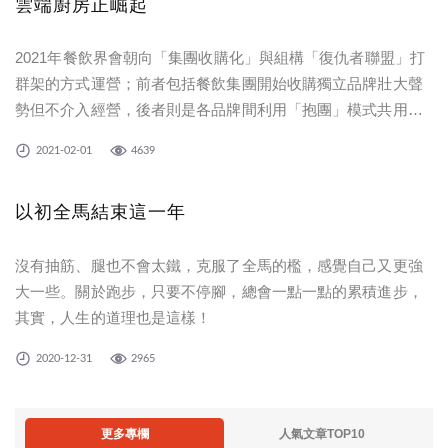
雲端廚房正崛起
2021年餐飲界會朝向「集團收購化」與組構「復仇者聯盟」打
群架的方式運營；前者包括餐飲集團開始收購獨立品牌壯大聲
勢但不介入經營，後者則是各品牌間利用「抱團」模式共用行
銷資源，這都是為了因應疫情生存而必須做出的改變。然而，
2021-02-01
4639
我更看好的未來趨勢，就是「雲端廚房」的崛起。
以初全馬結束這一年
沒有抽筋、腿也不會太鐵，克服了全馬的檻，感覺自己又更強
大一些。關於跑步，只要不停腳，總會一點一點的累積進步，
其實，人生的道理也是這樣！
2020-12-31
2965
更多專欄
人氣文章TOP10