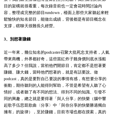
目的架構就很看重，每次錄音前也一定會花時間討論內
容，整理成完整的節目rundown，檯面上那些大家聽起來輕
鬆愉快的知名節目，能做出成績，背後都是有節目概念在
支撐，瞎聊天很難長久經營。
3、別想著賺錢
近一年來，幾位知名的podcaster召聚大批死忠支持者，人氣
帶來商機，外界都好奇，這些當紅炸子雞身價到底水漲船
高了多少？但我說，當初他們開節目，肯定都不是想著要
賺錢、賺大錢，當時他們想著的，就是有話要說。做
podcast，真的是要對自己要說的事情有感，有想要分享的
衝動，期待聽到的人能得到幫助，不管是希望有人聽了心
情好，或者聽了有不同的想法、得到不同的知識、引發不
同的興趣，總之就是要得著「與人分享」的快樂（腦中響
起歌手伍思凱歌曲〈分享〉中「與你分享的快樂勝過獨自
擁有」的旋律），至於賺錢，目前市場也都在摸索，真的