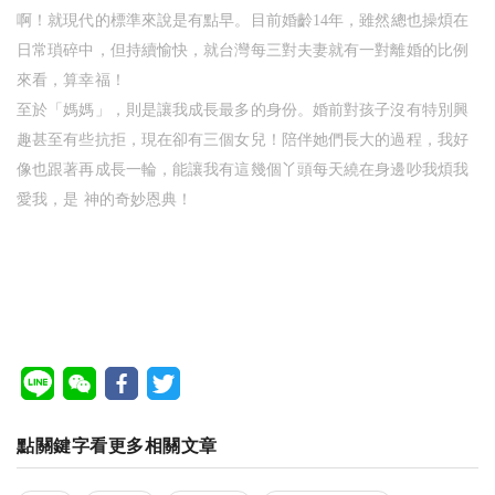
啊！就現代的標準來說是有點早。目前婚齡14年，雖然總也操煩在
日常瑣碎中，但持續愉快，就台灣每三對夫妻就有一對離婚的比例
來看，算幸福！
至於「媽媽」，則是讓我成長最多的身份。婚前對孩子沒有特別興
趣甚至有些抗拒，現在卻有三個女兒！陪伴她們長大的過程，我好
像也跟著再成長一輪，能讓我有這幾個丫頭每天繞在身邊吵我煩我
愛我，是 神的奇妙恩典！
點關鍵字看更多相關文章