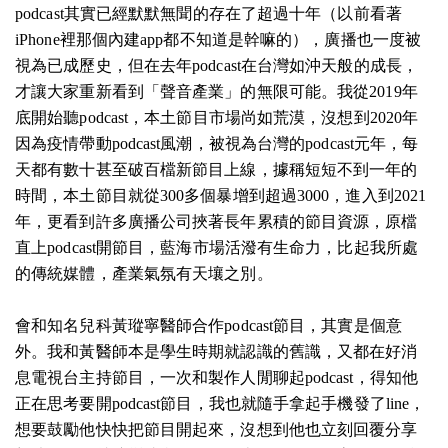
podcast其實已經默默無聞的存在了超過十年（以前看著
iPhone裡那個內建app都不知道是幹嘛的），廣播也一度被
視為已成歷史，但在去年podcast在台灣如沖天般的成長，
才讓大家重新看到「聲音產業」的無限可能。我從2019年
底開始聽podcast，本土節目市場尚如荒漠，沒想到2020年
因為疫情帶動podcast風潮，被視為台灣的podcast元年，每
天都有數十甚至破百檔新節目上線，據稱短短不到一年的
時間，本土節目就從300多個暴增到超過3000，進入到2021
年，更看到許多廣播公司挾著長年累積的節目資源，原檔
直上podcast開節目，藍海市場活潑有生命力，比起我所處
的傳統媒體，產業氣氛有天壤之別。
會和知名兒科黃瑽寧醫師合作podcast節目，其實是個意
外。我和黃醫師本是學生時期就認識的舊識，又都在好消
息電視台主持節目，一次和製作人閒聊起podcast，得知他
正在思考要開podcast節目，我也就隨手拿起手機發了line，
想要鼓勵他快快把節目開起來，沒想到他也立刻回覆分享