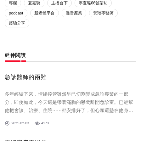
專欄
夏嘉璐
主播台下
寧夏璐66號茶坊
podcast
新媒體平台
聲音產業
黃瑽寧醫師
經驗分享
延伸閱讀
急診醫師的兩難
多年經驗下來，情緒控管雖然早已切割變成急診專業的一部
分，即使如此，今天還是帶著滿胸的鬱悶離開急診室。已經幫
他把會診、治療、住院⋯⋯都安排好了，但心頭還懸在他身
上。
2021-02-03
4173