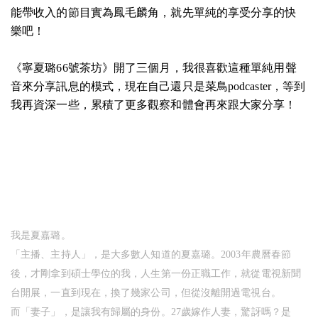
能帶收入的節目實為鳳毛麟角，就先單純的享受分享的快
樂吧！
《寧夏璐66號茶坊》
開了三個月，我很喜歡這種單純用聲
音來分享訊息的模式，現在自己還只是菜鳥podcaster，等到
我再資深一些，累積了更多觀察和體會再來跟大家分享！
我是夏嘉璐。
「主播、主持人」，是大多數人知道的夏嘉璐。2003年農曆春節
後，才剛拿到碩士學位的我，人生第一份正職工作，就從電視新聞
台開展，一直到現在，換了幾家公司，但從沒離開過電視台。
而「妻子」，是讓我有歸屬的身份。27歲嫁作人妻，驚訝嗎？是