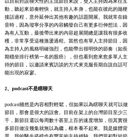
以目前對談聊天性的主流節目來說，雙人主持因為來往互
動，聽起來節奏輕快，就主持人本身，也能在彼此的拋梗
接話過程，意外延伸出其他有趣的話題開展。我就常在錄
音時，因為瑽寧分享的內容觸發自己有更多衍伸想法，因
為有人互動，最後帶出來的內容超展開總是讓我有很多收
穫，非常享受這種激盪過程。當然也有單人主持節目，因
為主持人的風格明確強烈，也能帶出很明快的節奏（如長
期穩坐排行榜第一名的股癌），但也看到愈來愈多單人主
持的節目，以邀請來賓訪談的方式來克服長期自說自話可
能出現的寂寥。
2、podcast不是瞎聊天
podcast雖然是內容相對輕鬆，但如果以為瞎聊天就可以做
節目，那會是很大的誤會。目前在架上的台灣節目至少三
千，新節目還以每周數十甚至上百的速度增加，但其實很
多節目做沒幾集就無以為繼，根本養不起來。我是媒體背
景，我的醫生搭檔也有豐富的主持經驗，我們當初對於節