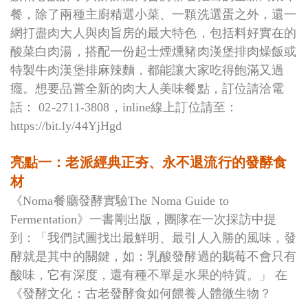
餐，除了兩種主廚精選小菜、一顆洗選蛋之外，還一
網打盡肉大人與肉旨房的最大特色，包括料好實在的
酸菜白肉湯，搭配一份起士煙燻豬肉漢堡排肉燥飯或
特製牛肉漢堡排麻辣麵，都能讓大家吃得飽滿又過
癮。想要品嘗全新的肉大人美味餐點，訂位請洽電
話： 02-2711-3808，inline線上訂位請至：
https://bit.ly/44YjHgd
亮點一：老派經典正夯、永不退流行的發酵食
材
《Noma餐廳發酵實驗The Noma Guide to
Fermentation》一書剛出版，團隊在一次採訪中提
到：「我們試圖找出最鮮明、最引人入勝的風味，發
酵就是其中的關鍵，如：乳酸發酵過的鵝莓不會只有
酸味，它有深度，還有種不單是水果的特質。」 在
《發酵文化：古老發酵食如何餵養人體微生物？