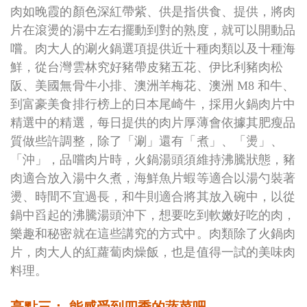
肉如晚霞的顏色深紅帶紫、供是指供食、提供，將肉
片在滾燙的湯中左右擺動到對的熟度，就可以開動品
嚐。肉大人的涮火鍋選項提供近十種肉類以及十種海
鮮，從台灣雲林究好豬帶皮豬五花、伊比利豬肉松
阪、美國無骨牛小排、澳洲羊梅花、澳洲 M8 和牛、
到富豪美食排行榜上的日本尾崎牛，採用火鍋肉片中
精選中的精選，每日提供的肉片厚薄會依據其肥瘦品
質做些許調整，除了「涮」還有「煮」、「燙」、
「沖」，品嚐肉片時，火鍋湯頭須維持沸騰狀態，豬
肉適合放入湯中久煮，海鮮魚片蝦等適合以湯勺裝著
燙、時間不宜過長，和牛則適合將其放入碗中，以從
鍋中舀起的沸騰湯頭沖下，想要吃到軟嫩好吃的肉，
樂趣和秘密就在這些講究的方式中。肉類除了火鍋肉
片，肉大人的紅蘿蔔肉燥飯，也是值得一試的美味肉
料理。