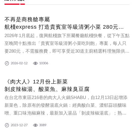
不再是商務艙專屬
航棧express 打造貴賓室等級清粥小菜 280元吃
到飽
2026年1月底起，復興航棧旗下所屬餐廳航棧快餐，從下午五點
頂級食安 五星級主廚團隊加持 試營運熱賣中
至晚間十點推出「貴賓室等級清粥小菜吃到飽」專案，每人只
要280元，不需服務費，即可享受近30道主廚精選料理無限供
應，無論是在機場周邊的民眾，或是即將出國、剛返國的旅
2026-02-12
10306
客，都可以用最豐富、最輕鬆、最飽滿的方式，品嘗到等同於
機場貴賓室等級的精緻菜
《肉大人》12月份上新菜
剝皮辣椒湯、酸菜魚、麻辣臭豆腐
在台北市東區216巷的肉大人火鍋SHABU，自12月13日起增添
新菜色，除原有的發酵湯底火鍋：經典酸白菜、濃郁蒜頭釀味
噌、重口味泡椒麻辣，最新加入湯品「剝皮辣椒湯底」；熟食
單點除了阿嬤的紅蘿蔔肉燥、老實人麻辣麵、肉旨房現煎漢堡
2023-12-27
3089
肉排，還有現下最夯的酸菜魚和麻辣臭豆腐，餐後甜點古早味