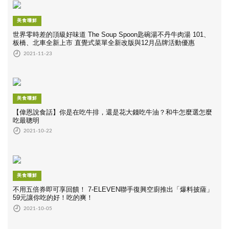
美食嚐鮮
世界零時差的頂級好味道 The Soup Spoon匙碗湯不丹牛肉湯 101、
板橋、北車全新上市 直覺式菜單全新改版與12月品牌活動優惠
2021-11-23
美食嚐鮮
【偉恩說食話】你是在吃牛排，還是花大錢吃牛油？和牛怎麼選怎麼
吃最聰明
2021-10-22
美食嚐鮮
不用五倍券即可享回饋！ 7-ELEVEN聯手復興空廚推出「爆料披薩」
59元讓你吃的好！吃的爽！
2021-10-05