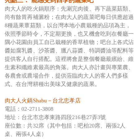
亮點三： 能感受到四季的蔬菜吧
肉大人的吃火鍋順序：先涮完肉後、再下蔬菜菇類、
尚有餘胃再補澱粉；在肉大人的蔬菜吧每日供應超過
8種蔬果蕈菇類，以台灣本地小農栽種的品項為主，
依照季節時令，不定期更換，也又機會吃到在餐廳一
隅小花園由員工自己栽種的香草植物；吧台上各式沾
醬如腐乳醬、沙茶醬、臘八蒜醬、特調醬油等配料等
提供客人自行搭配。這裡將會是整個餐廳最繽紛、維
生素和纖維素最高的角落。肉大人亦計畫與專業農、
各農會或農場合作，提供蒞臨肉大人的客人們多樣
式、在台灣耕種出美味又健康的蔬果。
肉大人火鍋Shabu－台北忠孝店
電話：02-2711-3808
地址：台北市忠孝東路四段216巷27弄3號
座位數：共32席（其中包括：吧枱20席、兩張2人
桌、兩張4人桌）