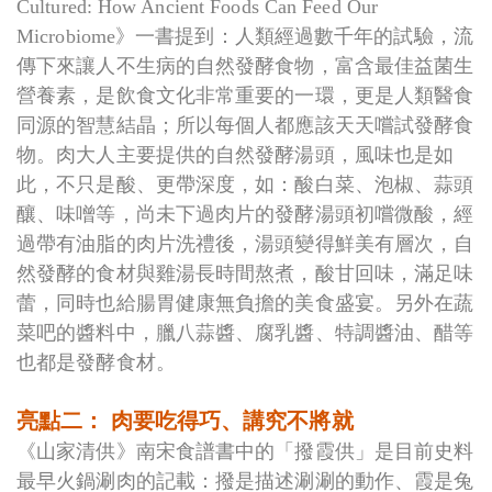
Cultured: How Ancient Foods Can Feed Our
Microbiome》一書提到：人類經過數千年的試驗，流
傳下來讓人不生病的自然發酵食物，富含最佳益菌生
營養素，是飲食文化非常重要的一環，更是人類醫食
同源的智慧結晶；所以每個人都應該天天嚐試發酵食
物。肉大人主要提供的自然發酵湯頭，風味也是如
此，不只是酸、更帶深度，如：酸白菜、泡椒、蒜頭
釀、味噌等，尚未下過肉片的發酵湯頭初嚐微酸，經
過帶有油脂的肉片洗禮後，湯頭變得鮮美有層次，自
然發酵的食材與雞湯長時間熬煮，酸甘回味，滿足味
蕾，同時也給腸胃健康無負擔的美食盛宴。另外在蔬
菜吧的醬料中，臘八蒜醬、腐乳醬、特調醬油、醋等
也都是發酵食材。
亮點二： 肉要吃得巧、講究不將就
《山家清供》南宋食譜書中的「撥霞供」是目前史料
最早火鍋涮肉的記載：撥是描述涮涮的動作、霞是兔