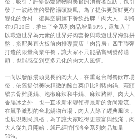
後，吸引了許多熱愛鍋物與美食的消費者造訪，也引
發了一波絕佳的發酵湯頭旋風。為了提供更新鮮更有
變化的食材，復興空廚旗下餐飲品牌「肉大人」即將
在9月20日，推出了全系列肉品增量50%，還加入了
以環遊世界為元素的世界好肉套餐與環遊世界海鮮拼
盤，搭配與直火板前肉排專賣店「肉旨房」四手聯彈
打造的限量商業午餐，讓大家不只能品嘗到發酵湯
頭，也能感受到更多元化的肉大人風情。
一向以發酵湯頭見長的肉大人，在重返台灣餐飲市場
後，依舊提供美味精緻的酸白菜伊比利豬肉鍋、蒜頭
釀去骨雞腿鍋、泡椒麻辣和牛鍋、麻辣豬腳、肉大人
香腸冰之外，也一直求新求變領導最新的食尚潮流。
在競爭激烈的台北鍋物市場，肉大人除了經典風味，
也展現親民風格，為了讓大家吃得更豐富與飽滿，肉
大人從九月開始，就已經悄悄將全系列肉品加量
50%。