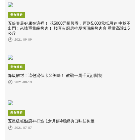
美食嚐鮮
五倍券最好康在這裡！ 花5000元振興券，再送5,000元抵用券 中秋不
出門！來嗑重量級烤肉！ 棧直火廚房推厚切頂級烤肉盒 重量高達1.5
公斤
2021-09-09
美食嚐鮮
降級解封！這包湯低卡又美味！ 教戰一周千元訂閱制
2021-08-13
美食嚐鮮
五星級糕點廚神打造 1盒月餅4種經典口味任你選
2021-07-07