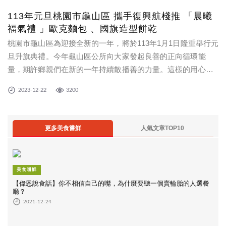
輕乳酪蛋糕，許多搶先
113年元旦桃園市龜山區 攜手復興航棧推 「晨曦
福氣禮 」歐克麵包 、國旗造型餅乾
​​​​​​​桃園市龜山區為迎接全新的一年，將於113年1月1日隆重舉行元
旦升旗典禮。今年龜山區公所向大家發起良善的正向循環能
量，期許鄉親們在新的一年持續散播善的力量。這樣的用心，
期望讓大家感受到公所是有溫度的在為民服務，努力打造最溫
2023-12-22
3200
馨有愛的桃園龜山區，當天元旦升旗典禮中，龜山區公所還為
參與活動的民
更多美食嘗鮮
人氣文章TOP10
美食嚐鮮
【偉恩說食話】你不相信自己的嘴，為什麼要聽一個賣輪胎的人選餐
廳？
2021-12-24