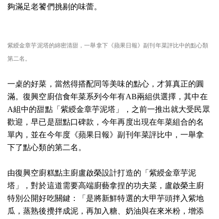
夠滿足老饕們挑剔的味蕾。
紫綬金章芋泥塔的綿密清甜，一舉拿下《蘋果日報》副刊年菜評比中的點心類
第二名。
一桌的好菜，當然得搭配同等美味的點心，才算真正的圓
滿。復興空廚信食年菜系列今年有AB兩組供選擇，其中在
A組中的甜點「紫綬金章芋泥塔」，之前一推出就大受民眾
歡迎，早已是甜點口碑款，今年再度出現在年菜組合的名
單內，並在今年度《蘋果日報
》副刊年菜評比中，一舉拿
下了點心類的第二名。
由復興空廚糕點主廚盧啟榮設計打造的「紫綬金章芋泥
塔」，對於這道需要高端廚藝拿捏的功夫菜，盧啟榮主廚
特別公開好吃關鍵：「是將新鮮特選的大甲芋頭拌入紫地
瓜，蒸熟後攪拌成泥，再加入糖、奶油與在來米粉，增添