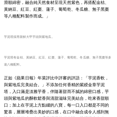
滑順綿密，融合純天然食材呈現天然紫色，再搭配金桔、
黃納豆、紅豆、紅棗、蓮子、葡萄乾、冬瓜糖、無子黑棗
等八種配料製作而成。」
芋泥塔採用新鮮大甲芋頭與紫地瓜。
芋泥塔有金桔、黃納豆、紅豆、紅棗、蓮子、葡萄乾、冬瓜糖、無子黑棗等多
達八種配料。
正如《蘋果日報》年菜評比中評審的評語：「芋泥香軟，
與紫地瓜完美結合。」不添加任何香精的紫綬金章芋泥
塔，入口滿是淡雅芋香，伴隨著甜而不膩的綿密口感，芋
頭與紫地瓜的酥軟鬆香與清甜滋味完美結合，吃來香甜順
口；加上在芋泥上方點綴的八寶，每一口入口都是不同的
驚喜，層層堆疊出美妙的口感，在口中融合成令人感到無