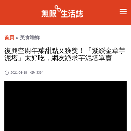
首頁
» 美食嚐鮮
復興空廚年菜甜點又獲獎！「紫綬金章芋
泥塔」太好吃，網友跪求芋泥塔單賣
2021-01-18
3394