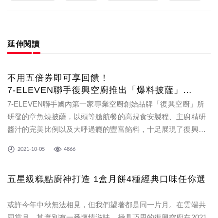
延伸閱讀
不用五倍券即可享回饋！
7-ELEVEN聯手復興空廚推出「爆料披薩」
59元讓你吃的好！吃的爽！
7-ELEVEN聯手國內第一家專業空廚創始品牌「復興空廚」所
研發的章魚燒披薩，以頭等艙航餐的高規食安製程、主廚精研
醬汁的完美比例以及大呼過癮的豐富餡料，十足展現了復興空
廚深厚餐飲的烘焙實力，為即食披薩帶來全新的口感體驗，堪
2021-10-05
4866
稱披薩界的「爆料天王」。
五星級糕點廚神打造 1盒月餅4種經典口味任你選
或許今年中秋無法相見，但我們望著都是同一片月。在雲端共
同賞月，其實別有一番懷情滋味。極具巧思的復興空廚在2021