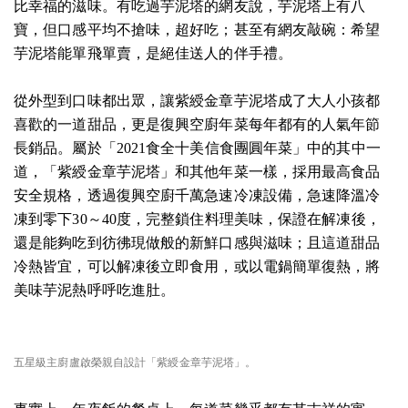
比幸福的滋味。有吃過芋泥塔的網友說，芋泥塔上有八
寶，但口感平均不搶味，超好吃；甚至有網友敲碗：希望
芋泥塔能單飛單賣，是絕佳送人的伴手禮。
從外型到口味都出眾，讓紫綬金章芋泥塔成了大人小孩都
喜歡的一道甜品，更是復興空廚年菜每年都有的人氣年節
長銷品。屬於「2021食全十美信食團圓年菜」中的其中一
道，「紫綬金章芋泥塔」和其他年菜一樣，採用最高食品
安全規格，透過復興空廚千萬急速冷凍設備，急速降溫冷
凍到零下30～40度，完整鎖住料理美味，保證在解凍後，
還是能夠吃到彷彿現做般的新鮮口感與滋味；且這道甜品
冷熱皆宜，可以解凍後立即食用，或以電鍋簡單復熱，將
美味芋泥熱呼呼吃進肚。
五星級主廚盧啟榮親自設計「紫綬金章芋泥塔」。