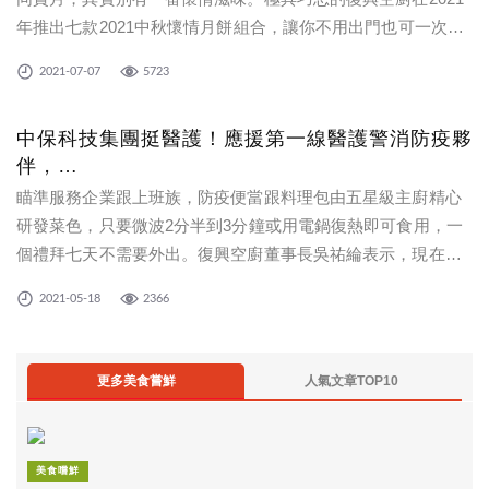
年推出七款2021中秋懷情月餅組合，讓你不用出門也可一次擁
有各式月餅口味。即日起更搶先推出早鳥預購85折佛心優惠。
2021-07-07
5723
今年中秋，就讓復興空廚的中秋禮盒帶您與家人、好友一起雲
端望月！
中保科技集團挺醫護！應援第一線醫護警消防疫夥
伴，
旗下復興空廚每日捐600個現做愛心便當力挺
瞄準服務企業跟上班族，防疫便當跟料理包由五星級主廚精心
研發菜色，只要微波2分半到3分鐘或用電鍋復熱即可食用，一
個禮拜七天不需要外出。復興空廚董事長吳祐綸表示，現在不
少企業員工中午都盡量避免外出用餐以減少感染風險，為了服
2021-05-18
2366
務企業用戶與一般家庭需求，復興空廚疫情期間努力研發7款4
度C冷藏便當。
更多美食嘗鮮
人氣文章TOP10
美食嚐鮮