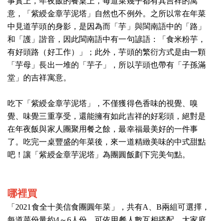
事實上，年夜飯的餐桌上，每道菜幾乎都有其吉祥的寓
意，「紫綬金章芋泥塔」自然也不例外。之所以常在年菜
中見道芋頭的身影，是因為而「芋」與閩南語中的「路」
和「護」諧音，因此閩南語中有一句諺語：「食米粉芋，
有好頭路（好工作）」；此外，芋頭的繁衍方式是由一顆
「芋母」長出一堆的「芋子」，所以芋頭也帶有「子孫滿
堂」的吉祥寓意。
吃下「紫綬金章芋泥塔」，不僅獲得色香味的視覺、嗅
覺、味覺三重享受，還能擁有如此吉祥的好彩頭，絕對是
在年夜飯與家人團聚用餐之餘，最幸福最美好的一件事
了。吃完一桌豐盛的年菜後，來一道精緻美味的中式甜點
吧！讓「紫綬金章芋泥塔」為團圓飯劃下完美句點。
哪裡買
「2021食全十美信食團圓年菜」，共有A、B兩組可選擇，
每道菜份量約4～6人份，可依用餐人數互相搭配，大家庭