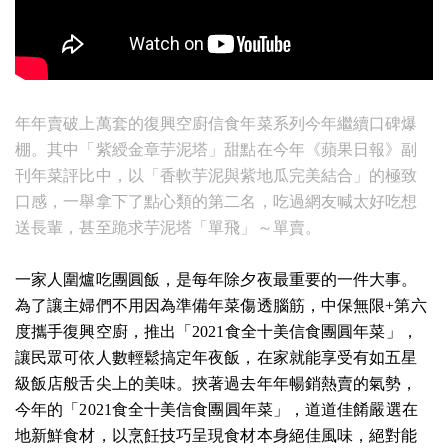
年年賣破上萬套的復興空廚信食年菜系列今年繼續口碑爆
棚。其中「紫綬金章芋泥塔」甜點在今年《蘋果日報》副
刊年菜評比中，以「香軟芋泥與紫地瓜完美結合」的極致
口感，一舉拿下了點心類的第二名，吃過網友喊太好吃想
送長輩，甚至跪求芋泥塔「單飛」～單賣。
一家人圍爐吃團圓飯，是每年除夕夜最重要的一件大事。
為了讓主婦們不用因為準備年菜傷透腦筋，中保無限+第六
度攜手復興空廚，推出「2021食全十美信食團圓年菜」，
讓民眾可依人數輕鬆搞定年夜飯，在家就能享受有如五星
級飯店般舌尖上的美味。
挾著過去年年暢銷熱賣的氣勢，
今年的「2021食全十美信食團圓年菜」，道道佳餚嚴選在
地新鮮食材，以烹飪技巧呈現食材本身絕佳風味，絕對能