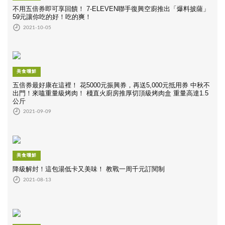
不用五倍券即可享回饋！ 7-ELEVEN聯手復興空廚推出「爆料披薩」
59元讓你吃的好！吃的爽！
2021-10-05
美食嚐鮮
五倍券最好康在這裡！ 花5000元振興券，再送5,000元抵用券 中秋不
出門！來嗑重量級烤肉！ 棧直火廚房推厚切頂級烤肉盒 重量高達1.5
公斤
2021-09-09
美食嚐鮮
降級解封！這包湯低卡又美味！ 教戰一周千元訂閱制
2021-08-13