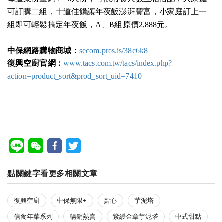
可訂購二組，十道佳餚讓年夜飯澎湃豐富，小家庭訂上一
組即可輕鬆搞定年夜飯，A、B組原價2,888元。
中保網路購物商城：
secom.pros.is/38c6k8
復興空廚官網：
www.tacs.com.tw/tacs/index.php?
action=product_sort&prod_sort_uid=7410
點關鍵字看更多相關文章
復興空廚
中保無限+
點心
芋泥塔
信食年菜系列
暢銷熱賣
紫綬金章芋泥塔
中式甜點