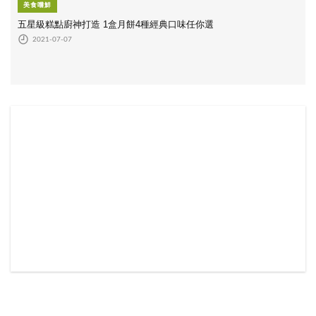
美食嚐鮮
五星級糕點廚神打造 1盒月餅4種經典口味任你選
2021-07-07