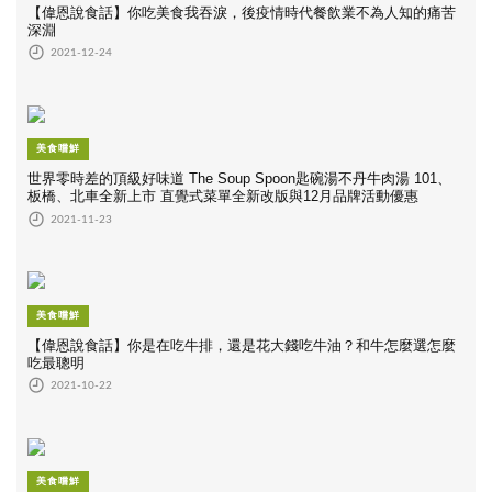
【偉恩說食話】你吃美食我吞淚，後疫情時代餐飲業不為人知的痛苦
深淵
2021-12-24
美食嚐鮮
世界零時差的頂級好味道 The Soup Spoon匙碗湯不丹牛肉湯 101、
板橋、北車全新上市 直覺式菜單全新改版與12月品牌活動優惠
2021-11-23
美食嚐鮮
【偉恩說食話】你是在吃牛排，還是花大錢吃牛油？和牛怎麼選怎麼
吃最聰明
2021-10-22
美食嚐鮮