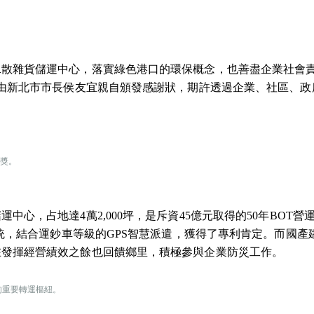
二散雜貨儲運中心，落實綠色港口的環保概念，也善盡企業社會
並由新北市市長侯友宜親自頒發感謝狀，期許透過企業、社區、政
領獎。
心，占地達4萬2,000坪，是斥資45億元取得的50年BOT營
系統，結合運鈔車等級的GPS智慧派遣，獲得了專利肯定。而國產
在發揮經營績效之餘也回饋鄉里，積極參與企業防災工作。
的重要轉運樞紐。