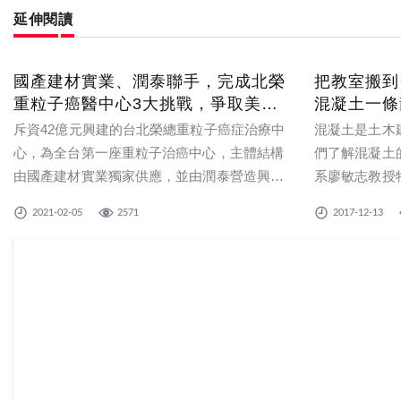
延伸閱讀
國產建材實業、潤泰聯手，完成北榮
把教室搬到
重粒子癌醫中心3大挑戰，爭取美國
混凝土一條
ACI建築大獎
斥資42億元興建的台北榮總重粒子癌症治療中
混凝土是土木
心，為全台第一座重粒子治癌中心，主體結構
們了解混凝土
由國產建材實業獨家供應，並由潤泰營造興
系廖敏志教授
建，為了防止輻射採用國產建材巨積混凝土的
位學生，前來
2021-02-05
2571
2017-12-13
「冰鎮」工法，外牆飾板則以潤泰的「樹影預
當天正好有來
鑄工法」營造療癒感，在嚴謹效率的職人精神
也讓同學們見
下，以15個月完成不可能的任務，卓越工程表
台北港終端出
現不僅榮獲「202