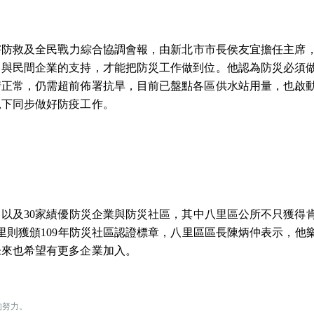
災害防救及全民戰力綜合協調會報，由新北市市長侯友宜擔任主席
，與民間企業的支持，才能把防災工作做到位。他認為防災必須
情正常，仍需超前佈署抗旱，目前已盤點各區供水站用量，也啟
況下同步做好防疫工作。
，以及30家績優防災企業與防災社區，其中八里區公所不只獲得
里則獲頒109年防災社區認證標章，八里區區長陳炳仲表示，他
未來也希望有更多企業加入。
的努力。