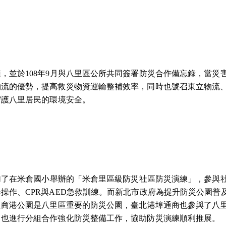
，並於108年9月與八里區公所共同簽署防災合作備忘錄，當災
物流的優勢，提高救災物資運輸整補效率，同時也號召東立物流
守護八里居民的環境安全。
參加了在米倉國小舉辦的「米倉里區級防災社區防災演練」，參與
操作、CPR與AED急救訓練。而新北市政府為提升防災公園普
里商港公園是八里區重要的防災公園，臺北港埠通商也參與了八
，也進行分組合作強化防災整備工作，協助防災演練順利推展。