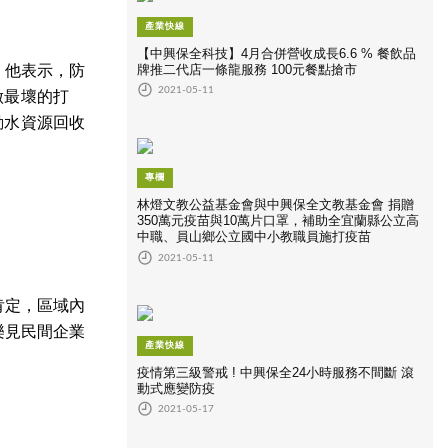
產業快線
【中興保全科技】4月合併營收成長6.6 % 餐飲品
牌推二代店一條龍服務 100元餐點搶市
，他表示，防
2021-05-11
做最壞的打
動水資源回收
專欄
林燈文教公益基金會與中興保全文教基金會 捐贈
350萬元疫苗與10萬片口罩，補助全宜蘭縣公立高
中職、員山鄉公立國中小教職員施打疫苗
2021-05-11
肯定，區域內
樂見民間企業
產業快線
疫情第三級警戒 ! 中興保全24小時服務不間斷 滾
動式應變防疫
2021-05-17