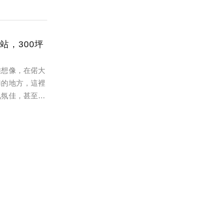
站，300坪
難想像，在偌大
馨的地方，這裡
氣氛佳，甚至還
幸福天地的新標