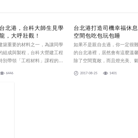
台北港，台科大師生見學
台北港打造司機幸福休息
龍，大呼壯觀！
空間包吃包玩包睡
建築重要的材料之一，為讓同學
如果不是親自去過，你一定很
的組成與製程，台科大營建工程
的台北港裡，居然會有這麼溫
特別帶領「工程材料」課程的59
除了空間寬敞，而且燈光美、
台北港埠第二散雜貨中心參觀，
提供小憩的地方，彷彿是員工
6446
2017-08-25
1401
自中國福建礦山的砂石船進港，
竿。
識到國產從掌握優質砂石礦源到
貨的一條龍製程。