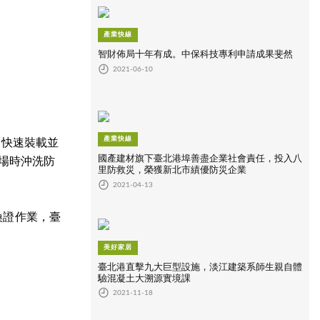
產業快線
智財佈局十年有成。中保科技專利申請成果斐然
2021-06-10
產業快線
，快速裝載並
國產建材旗下臺北港埠善盡企業社會責任，投入八
離場時沖洗防
里防救災，榮獲新北市績優防災企業
2021-04-13
換證作業，臺
美好家居
臺北港直擊九大巨型設施，淡江建築系師生親自體
驗混凝土大溯源實境課
2021-11-18