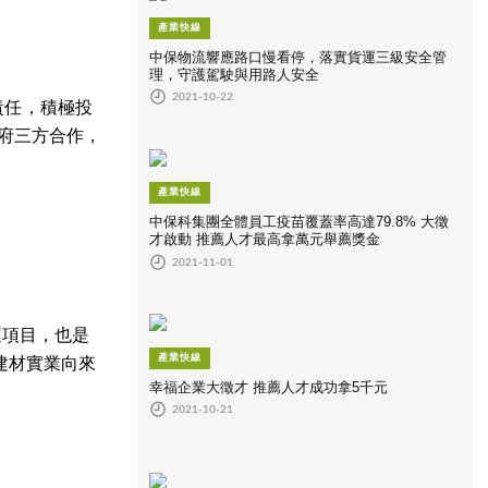
產業快線
中保物流響應路口慢看停，落實貨運三級安全管
理，守護駕駛與用路人安全
2021-10-22
責任，積極投
府三方合作，
產業快線
中保科集團全體員工疫苗覆蓋率高達79.8% 大徵
才啟動 推薦人才最高拿萬元舉薦獎金
2021-11-01
運項目，也是
產業快線
建材實業向來
幸福企業大徵才 推薦人才成功拿5千元
2021-10-21