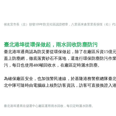
侯友宜市長（左）頒發109年防災社區認證標章，八里區米倉里里長張恆（右）代
臺北港埠從環保做起
，雨水回收防塵防污
臺北港埠通商認為防災要從環保做起，除了在廠區斥資15億元
蓋上防塵網，徹底落實砂石不落地，還進行環保防塵防污作業，利
污，每日也使用480噸回收水，在廠區定時灑水防塵。
為確保廠區安全，也加強警民連線，於基隆港務警察總隊臺
北中隊可隨時由電腦線上核對訪客資訊，訪客可直接換證入
臺北港埠通商在儲運中心廠區運用雨水回收，每日定時灑水防塵。