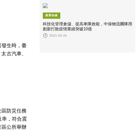
產業快線
科技化管理倉儲、提高車隊效能，中保物流團隊用
創新打敗疫情業績突破10億
2021-02-26
害發生時，臺
、太古汽車、
社區防災任務
及率，符合震
里區公所舉辦