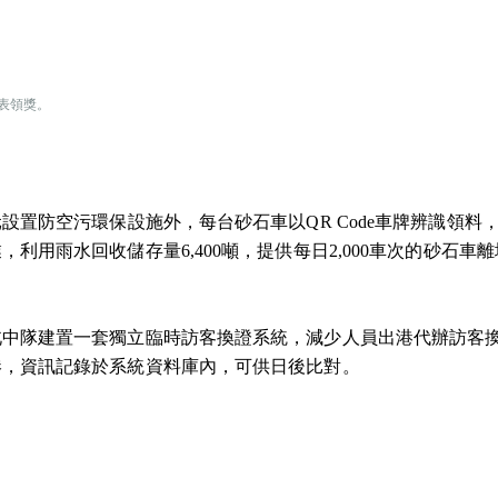
表領獎。
設置防空污環保設施外，每台砂石車以QR Code車牌辨識領料
用雨水回收儲存量6,400噸，提供每日2,000車次的砂石車
北中隊建置一套獨立臨時訪客換證系統，減少人員出港代辦訪客
港，資訊記錄於系統資料庫內，可供日後比對。