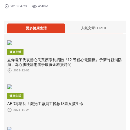
要把握四月天，大快朵頤口感酸甜迷人的桑椹。專家還建議，
2018-04-23
461061
桑椹「新鮮現吃」最好，可直接打成桑椹汁飲用，營養不流
失，還有很多人製成桑椹果醬或入菜，也都是不錯的食用法。
更多健康生活
人氣文章TOP10
健康生活
立偉電子代表善心民眾蔡宗利捐贈『12 導程心電圖機』予新竹縣消防
局，為心肌梗塞患者爭取黃金救援時間
2021-12-02
健康生活
AED再助功！觀光工廠員工挽救18歲女孩生命
2021-11-24