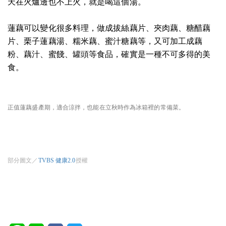
天在火爐邊也不上火，就是喝這個湯。
蓮藕可以變化很多料理，做成拔絲藕片、夾肉藕、糖醋藕
片、栗子蓮藕湯、糯米藕、蜜汁糖藕等，又可加工成藕
粉、藕汁、蜜餞、罐頭等食品，確實是一種不可多得的美
食。
正值蓮藕盛產期，適合涼拌，也能在立秋時作為冰箱裡的常備菜。
部分圖文／
TVBS 健康2.0
授權