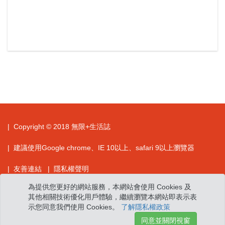
| Copyright © 2018 無限+生活誌
| 建議使用Google chrome、IE 10以上、safari 9以上瀏覽器
| 友善連結
| 隱私權聲明
為提供您更好的網站服務，本網站會使用 Cookies 及
| 本網站圖文影音著作歸屬中興保全科技股份有限公司所有，歡迎各
其他相關技術優化用戶體驗，繼續瀏覽本網站即表示表
大媒體引用，惟非經許可，不得轉作其他用途，若需使用洽李小姐
示您同意我們使用 Cookies。
了解隱私權政策
（02）7737-1820
同意並關閉視窗