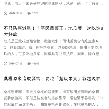
健康，而近年來最受歡迎的健康飲品，就是「醋」了！特別在
炎炎夏日裡，來杯酸甜的「醋飲」，更能生津止渴，不但得到
2020-08-12
6299
味蕾的滿足，也能解身體的渴。
不只防癌減重！「平民蔬菜王」地瓜葉一次吃進8
大好處
地瓜是五穀根莖類食物，纖維素多；而地瓜葉含有維生素A、
C、膳食纖維、鐵、鉀等營養素，營養師建議，怕甜不愛吃地
瓜的人，可多吃地瓜葉，同樣具有防癌抗癌、減重、降血壓、
穩定血糖等8大好處。
2019-07-19
44665
桑椹原來這麼厲害，要吃「超級果實」就趁現在
桑椹季來囉！春天是桑椹的盛產期，擁有酸甜好滋味的桑椹，
營養價值高，不僅是抗衰老防癌的聖果，還被醫學界譽為「21
世紀最佳保健水果」。由於桑椹產期很短，愛吃桑椹的人，可