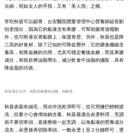
尖細，宛如女人的手指，又有「美人指」之稱。
常吃秋葵可以顧胃，台安醫院體重管理中心營養師組長劉
怡里指出，因為它的黏液含有果膠，可幫助腸胃道蠕動
外，也可附著在胃黏膜上，保護胃壁。另外，秋葵也是降
三高的好食材，除了已知的可降血壓外，它的膳食纖維含
量高，有降血糖的功用，尤其可穩定餐後血糖；而其果膠
成分，有助於將油脂帶出，減少飲食中油脂的攝取，具有
降血脂的功效。
秋葵適合涼拌，搭配胡麻醬與冷麵，很醒胃。
秋葵表面有細毛，用水沖洗乾淨即可，也可用鹽巴輕輕搓
洗，但要小心會增加鈉含量。秋葵最適合汆燙料理，烹調
前不要切蒂頭，直接整根一起烹調，以免黏液的營養成分
流失，汆燙後再切除蒂頭。一般汆燙１至２分鐘即可，燙