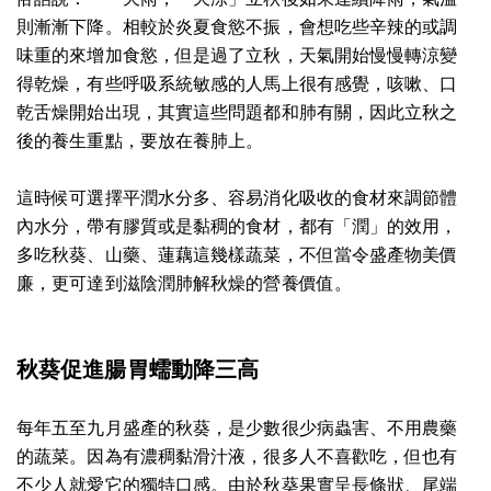
則漸漸下降。相較於炎夏食慾不振，會想吃些辛辣的或調
味重的來增加食慾，但是過了立秋，天氣開始慢慢轉涼變
得乾燥，有些呼吸系統敏感的人馬上很有感覺，咳嗽、口
乾舌燥開始出現，其實這些問題都和肺有關，因此立秋之
後的養生重點，要放在養肺上。
這時候可選擇平潤水分多、容易消化吸收的食材來調節體
內水分，帶有膠質或是黏稠的食材，都有「潤」的效用，
多吃秋葵、山藥、蓮藕這幾樣蔬菜，不但當令盛產物美價
廉，更可達到滋陰潤肺解秋燥的營養價值。
秋葵促進腸胃蠕動降三高
每年五至九月盛產的秋葵，是少數很少病蟲害、不用農藥
的蔬菜。因為有濃稠黏滑汁液，很多人不喜歡吃，但也有
不少人就愛它的獨特口感。由於秋葵果實呈長條狀、尾端