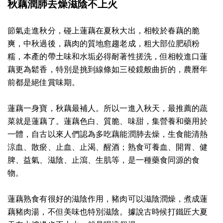
秋藕潤肺去燥滋陰不上火
節氣走進秋分，碰上蓮藕在夏秋大出，相較於春藕的脆
爽，中秋過後，藕肉的質地愈趨老成，粗大部位肥碩粉
糯，本產的帶土味和水垢必得耐著性搓洗，但相較進口蓮
藕更為鬆香，特別是挑到線條如三稜鏡般曲折的，農曆年
前都是絕佳賞味期。
蓮藕一身寶，秋藕最補人。所以一進入秋天，最推薦的蔬
菜就是蓮藕了。蓮藕色白、質脆、味甜，集營養和藥用於
一體，自古以來人們認為多吃藕能潤肺去燥，生食能清熱
涼血、散瘀、止血、止渴、醒酒；熟食可養血、開胃、健
脾、益氣、滋陰、止瀉、生肌等，是一種藥食同源的食
物。
蓮藕熟食有很好的滋陰作用，豬肉可以滋陰潤燥，煮成蓮
藕豬肉湯，不但美味也特別滋陰。據說古時候打鐵匠大夏