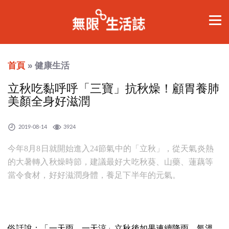
首頁
» 健康生活
立秋吃黏呼呼「三寶」抗秋燥！顧胃養肺
美顏全身好滋潤
2019-08-14
3924
今年8月8日就開始進入24節氣中的「立秋」，從天氣炎熱
的大暑轉入秋燥時節，建議最好大吃秋葵、山藥、蓮藕等
當令食材，好好滋潤身體，養足下半年的元氣。
俗話說：「一天雨，一天涼」立秋後如果連續降雨，氣溫