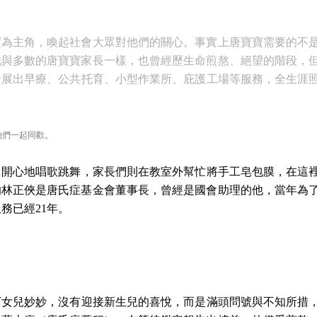
寶為主角，喚起社會大眾對他們的關心。事實上唐寶寶需要的不
他與多數的唐寶寶家長一樣，也曾經歷生命煎熬、絕望的階段，
發展出早療、公共托育、小型作業所、庇護工場等服務，全生涯
他們一起同歡。
，開心地唱歌跳舞，家長們則在教室外幫忙將手工皂包膜，在這
的林正俠是唐氏症基金會董事長，曾經是國會助理的他，當年為
務已經21年。
下女兒妙妙，沒有迎接新生兒的喜悅，而是滿頭問號與不知所措