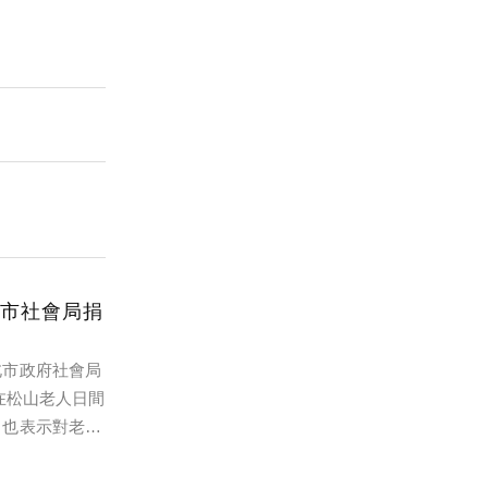
市社會局捐
北市政府社會局
置在松山老人日間
，也表示對老人
與重視，並呼籲
場AED設置的