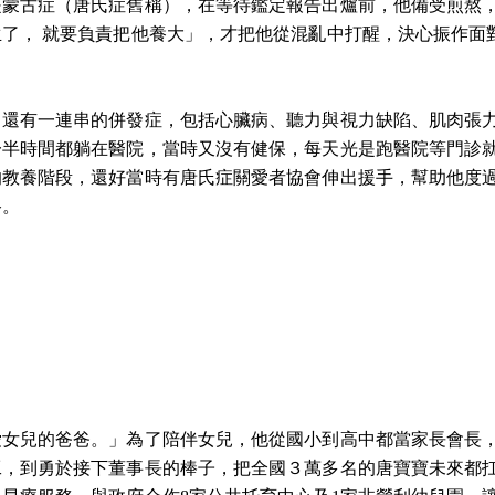
是蒙古症（唐氏症舊稱），在等待鑑定報告出爐前，他備受煎熬
了， 就要負責把他養大」，才把他從混亂中打醒，決心振作面
，還有一連串的併發症，包括心臟病、聽力與視力缺陷、肌肉張
一半時間都躺在醫院，當時又沒有健保，每天光是跑醫院等門診
的教養階段，還好當時有唐氏症關愛者協會伸出援手，幫助他度
路。
愛女兒的爸爸。」為了陪伴女兒，他從國小到高中都當家長會長
工，到勇於接下董事長的棒子，把全國３萬多名的唐寶寶未來都