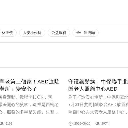
林正俠
大安小作所
公益服務
全生涯照顧
享老第二個家！AED進駐
守護銀髮族！中保聯手北
老所」變安心了
贈老人照顧中心AED
暖身運動、歡唱卡拉OK，阿
為了打造安心場所，中保與臺
漾著開心的笑容，這裡是西松老
7月31日共同捐贈2台AED放
心，服務的多半是失能、失智，
照顧中心與大安老人服務中心
自理的長輩，可說是老人的第二
服務單位長者生活安全的關心
8182
2018-08-10
2974
潑的課程延緩老化，讓他們可以
更多民間企業亦能重視社區及職