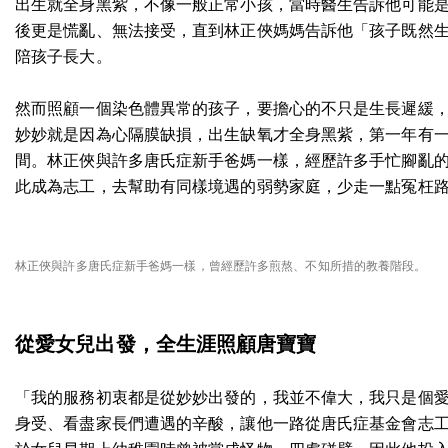
出生就全身黑紫，不像一般正常小孩，當時醫生告訴他可能
後更是慌亂、無法接受，直到林正俠媽媽告訴他「孩子既然生
陪孩子長大。
然而照顧一個染色體異常的孩子，要擔心的不只是生長遲緩
妙妙就是因為心隔膜缺損，出生缺氧才全身黑紫，第一年有
間。林正俠與許多唐氏症新手爸媽一樣，經歷許多手忙腳亂
此成為志工，去幫助有同樣境遇的弱勢家庭，少走一點冤枉
林正俠與許多唐氏症新手爸媽一樣，曾經歷許多煎熬、不知所措的教養階段。
從愛女兒出發，全生涯照顧唐寶寶
「我的服務初衷都是從妙妙出發的，我並不偉大，我只是個
身受、看盡家長們遭遇的辛酸，讓他一路從唐氏症基金會志