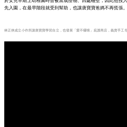
於女兒早期上幼稚園時曾被當成怪物、四處碰壁，因此他投入
先入園，在最早階段就受到幫助，也讓唐寶寶爸媽不再慌張
林正俠成立小作所讓唐寶寶學習自立，也發展「愛不囉嗦」庇護商店，義賣手工