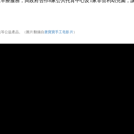
早療服務，與政府合作8家公共托育中心及1家非營利幼兒園，
。
皂等公益產品。（圖片翻攝自
唐寶寶手工皂影片
）