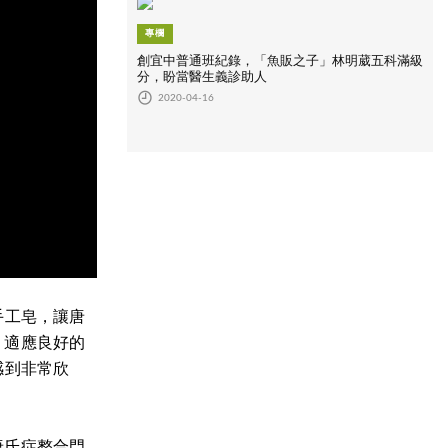
專欄
創宜中普通班紀錄，「魚販之子」林明葳五科滿級
分，盼當醫生義診助人
2020-04-16
手工皂，讓唐
，適應良好的
感到非常欣
唐氏症整合門