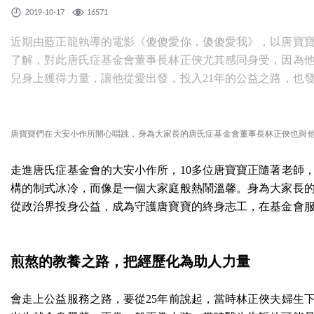
2019-10-17
16571
近期由藍正龍執導的電影《傻傻愛你，傻傻愛我》，以唐寶
了解，對此唐氏症基金會董事長林正俠尤其感同身受，因為
兒身上獲得力量，讓他從愛出發，投入21年的公益之路，也
唐寶寶們在大安小作所開心唱跳，身為大家長的唐氏症基金會董事長林正俠也與
走進唐氏症基金會的大安小作所，10多位唐寶寶正隨著老師
構的制式冰冷，而像是一個大家庭般熱鬧溫馨。身為大家長
從政治界投身公益，成為守護唐寶寶的終身志工，在基金會服
煎熬的教養之路，把經歷化為助人力量
會走上公益服務之路，要從25年前說起，當時林正俠夫婦生