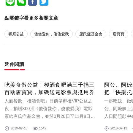
點關鍵字看更多相關文章
響應公益
傻傻愛你，傻傻愛我
唐氏症基金會
唐寶寶
延伸閱讀
吃美食做公益！棧酒食吧滿三千捐三
阿公、阿嬤
百助唐寶寶，加碼送電影票與抵用券
把「快樂托
人氣餐飲「棧酒食吧」日前舉辦棧VIP公益之
一起吃飯、做
夜，捐贈300張《傻傻愛你，傻傻愛我》電影
公、阿嬤臉上
票給唐氏症基金會，並於9月20日至11月8日期
人日間照顧中
間，邀你到棧消費滿3,000元，餐廳就捐300元
但部分生活可
2019-09-18
1645
2018-09-13
給唐氏症基金會，並加贈電影票2張與300元棧
個家，透過活