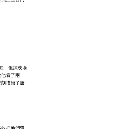
映，但試映場
說他看了兩
深刻描繪了唐
不敢把他們帶