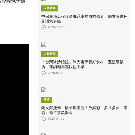
讓身障孩子優
人物特寫
中保服務工程師深坑遇車禍勇救傷者，網友臉書狂
刷讚求表揚
2020-12-10
人物特寫
「台灣冰沙始祖」陳光宙專賣好食材，五星級飯
店、連鎖咖啡都找他下單
2020-08-05
專欄
蘭女鄭捷勻、楊子郁學測大放異彩，多才多藝「學
霸」每年拿獎學金
2020-04-16