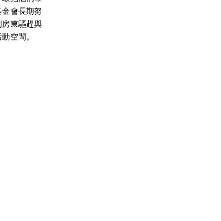
基金會長期努
到房東驅趕與
活動空間。