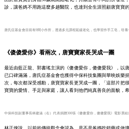
診，讓爸媽不用跑這麼多趟醫院，也達到全生涯照顧唐寶寶
唐氏症基金會目前有9間小作所，透過多元課程延緩老化，也學習作手工皂，培養
《傻傻愛你》看兩次，唐寶寶家長哭成一團
最近由藍正龍、郭書瑤主演的《傻傻愛你，傻傻愛我》，以唐
已口碑滿滿，唐氏症基金會也獲得中保科技集團與華映娛樂
次，每次都深受感動，唐寶寶家長更哭成一團，「這部片把
寶寶的愛情、手足與家庭，讓人看到他們純真善良的面貌，
中保科技副董事長林建涵（右）代表捐贈300張《傻傻愛你，傻傻愛我》電影票
林正俠說，以前的傳統觀念會認為，是不是爸媽吃錯藥或做