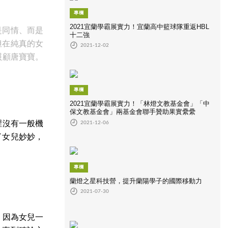
專欄
2021宜蘭學霸展實力！宜蘭高中籃球隊重返HBL
是同情、而是
十二強
但在純真的女
2021-12-02
照顧唐寶寶。
專欄
2021宜蘭學霸展實力！「林燈文教基金會」「中
保文教基金會」兩基金會聯手贊助果實纍纍
裡沒有一般機
2021-12-06
了女兒妙妙，
專欄
蘭燈之星科技營，提升蘭陽學子的國際移動力
2021-07-30
，因為女兒一