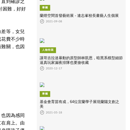
，直到確診之
專欄
對困難，好好
蘭燈空間首發藝術展 - 連志峯校長畫藝人生個展
2021-09-08
力差等，女兒
就花費不少時
過難關，也因
人物特寫
讓哥吉拉迷暴動的原型師林凱恩，暗黑系模型細節
逼真玩家漏夜排隊也要搶收藏
2020-12-17
專欄
基金會育苗有成，64位宜蘭學子展現蘭陽文創之
美
2021-05-18
，也因為感同
扛在肩上。由