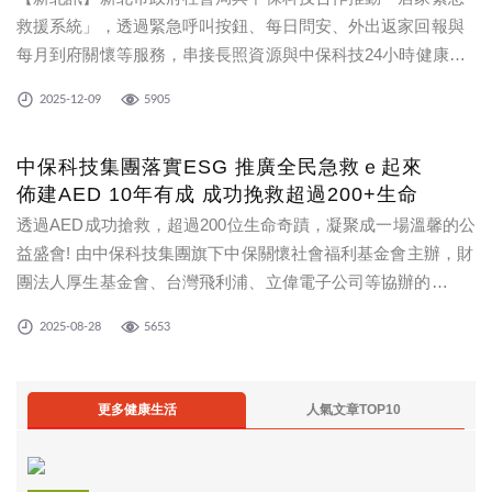
救援系統」，透過緊急呼叫按鈕、每日問安、外出返家回報與
每月到府關懷等服務，串接長照資源與中保科技24小時健康守
護中心，即時回應突發狀況，降低獨居與高齡長者風險，協助
2025-12-09
5905
長者在原居環境安心生活。
中保科技集團落實ESG 推廣全民急救ｅ起來
佈建AED 10年有成 成功挽救超過200+生命
透過AED成功搶救，超過200位生命奇蹟，凝聚成一場溫馨的公
益盛會! 由中保科技集團旗下中保關懷社會福利基金會主辦，財
團法人厚生基金會、台灣飛利浦、立偉電子公司等協辦的
「New Life 200 公益感恩茶會」於8月28日（四）舉辦。 現場
2025-08-28
5653
邀集產官學界與醫療體系對公共急救政策投入推動之重要人
士，共
更多健康生活
人氣文章TOP10