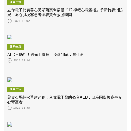
健康生活
立偉電子代表善心民眾蔡宗利捐贈『12 導程心電圖機』予新竹縣消防
局，為心肌梗塞患者爭取黃金救援時間
2021-12-02
健康生活
AED再助功！觀光工廠員工挽救18歲女孩生命
2021-11-24
健康生活
萬金石馬拉松重新起跑！立偉電子贊助45台AED，成為國際級賽事安
心守護者
2021-11-30