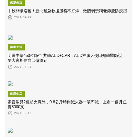
健康生活
中秋關懷送暖！新北緊急救援服務不打烊，致贈弱勢獨老節慶防疫禮
2021-09-29
健康生活
明道中學450位師生 共學AED+CPR，AED推廣大使田知學醫師說：
要大家相信自己做得到
2021-04-21
健康生活
家庭常見2種起火意外，0.8公斤時尚滅火器一噴即滅，上市一個月狂
賣8000支
2021-02-17